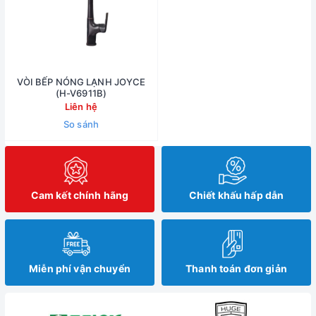
VÒI BẾP NÓNG LẠNH JOYCE
(H-V6911B)
Liên hệ
So sánh
Cam kết chính hãng
Chiết khấu hấp dẫn
Miễn phí vận chuyển
Thanh toán đơn giản