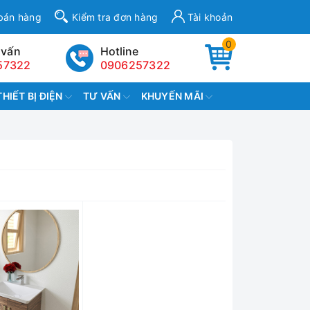
bán hàng
Kiểm tra đơn hàng
Tài khoản
0
 vấn
Hotline
57322
0906257322
THIẾT BỊ ĐIỆN
TƯ VẤN
KHUYẾN MÃI