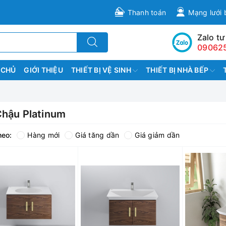
Thanh toán
Mạng lưới 
Zalo tư
09062
 CHỦ
GIỚI THIỆU
THIẾT BỊ VỆ SINH
THIẾT BỊ NHÀ BẾP
Chậu Platinum
heo:
Hàng mới
Giá tăng dần
Giá giảm dần