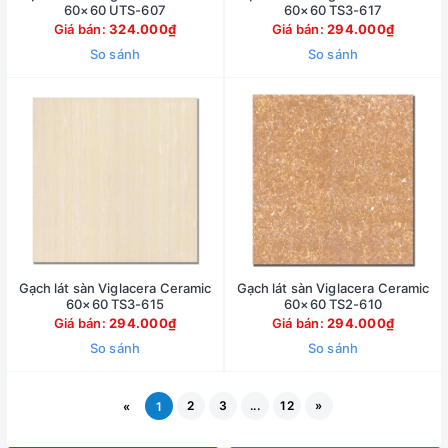
60×60 UTS-607
60×60 TS3-617
Giá bán:
324.000₫
Giá bán:
294.000₫
So sánh
So sánh
Gạch lát sàn Viglacera Ceramic
Gạch lát sàn Viglacera Ceramic
60×60 TS3-615
60×60 TS2-610
Giá bán:
294.000₫
Giá bán:
294.000₫
So sánh
So sánh
2
3
...
12
»
«
1