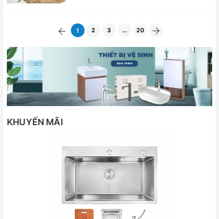
2
3
...
20
1
KHUYẾN MÃI