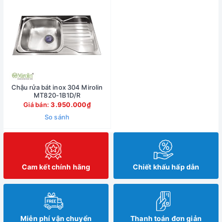
Chậu rửa bát inox 304 Mirolin
MT820-1B1D/R
Giá bán:
3.950.000₫
So sánh
Cam kết chính hãng
Chiết khấu hấp dẫn
Miễn phí vận chuyển
Thanh toán đơn giản