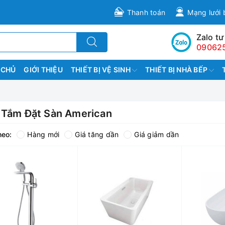
Thanh toán
Mạng lưới 
Zalo tư
09062
 CHỦ
GIỚI THIỆU
THIẾT BỊ VỆ SINH
THIẾT BỊ NHÀ BẾP
 Tắm Đặt Sàn American
heo:
Hàng mới
Giá tăng dần
Giá giảm dần