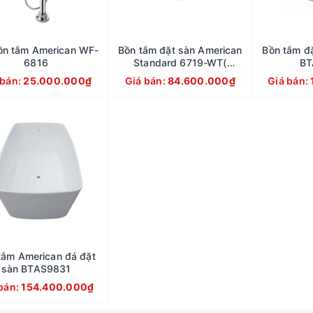
ồn tắm American WF-
Bồn tắm đặt sàn American
Bồn tắm đ
6816
Standard 6719-WT(
BT
BTAS6719)
 bán:
25.000.000₫
Giá bán:
84.600.000₫
Giá bán:
tắm American đá đặt
sàn BTAS9831
bán:
154.400.000₫