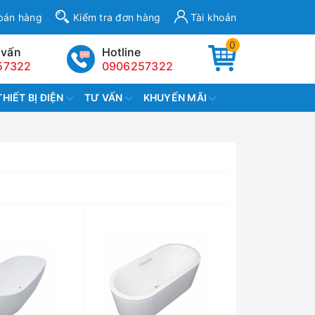
bán hàng
Kiểm tra đơn hàng
Tài khoản
0
 vấn
Hotline
57322
0906257322
THIẾT BỊ ĐIỆN
TƯ VẤN
KHUYẾN MÃI