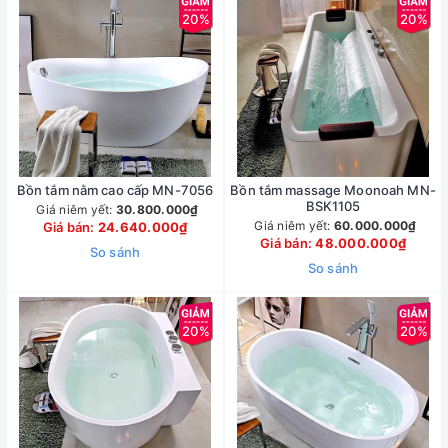
20%
20%
Bồn tắm nằm cao cấp MN-7056
Bồn tắm massage Moonoah MN-
BSK1105
Giá niêm yết:
30.800.000₫
Giá niêm yết:
60.000.000₫
Giá bán:
24.640.000₫
Giá bán:
48.000.000₫
So sánh
So sánh
20%
20%