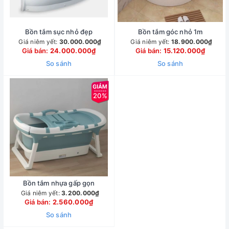
Bồn tắm sục nhỏ đẹp
Bồn tắm góc nhỏ 1m
Giá niêm yết:
30.000.000₫
Giá niêm yết:
18.900.000₫
Giá bán:
24.000.000₫
Giá bán:
15.120.000₫
So sánh
So sánh
20%
Bồn tắm nhựa gấp gọn
Giá niêm yết:
3.200.000₫
Giá bán:
2.560.000₫
So sánh