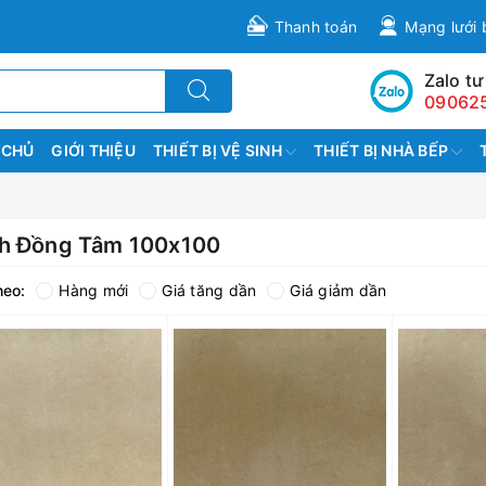
Thanh toán
Mạng lưới 
Zalo tư
09062
 CHỦ
GIỚI THIỆU
THIẾT BỊ VỆ SINH
THIẾT BỊ NHÀ BẾP
h Đồng Tâm 100x100
heo:
Hàng mới
Giá tăng dần
Giá giảm dần