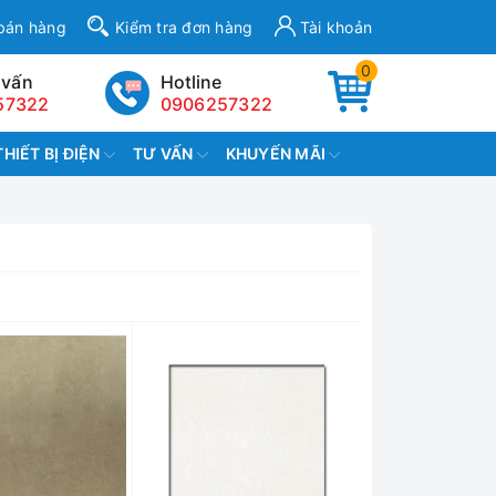
bán hàng
Kiểm tra đơn hàng
Tài khoản
0
 vấn
Hotline
57322
0906257322
THIẾT BỊ ĐIỆN
TƯ VẤN
KHUYẾN MÃI