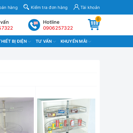
bán hàng
Kiểm tra đơn hàng
Tài khoản
0
 vấn
Hotline
57322
0906257322
THIẾT BỊ ĐIỆN
TƯ VẤN
KHUYẾN MÃI