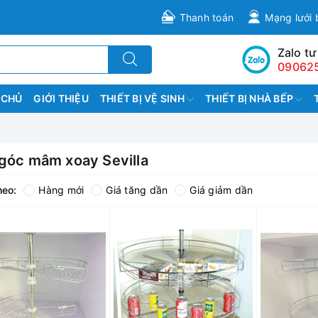
Thanh toán
Mạng lưới 
Zalo tư
09062
 CHỦ
GIỚI THIỆU
THIẾT BỊ VỆ SINH
THIẾT BỊ NHÀ BẾP
 góc mâm xoay Sevilla
heo:
Hàng mới
Giá tăng dần
Giá giảm dần