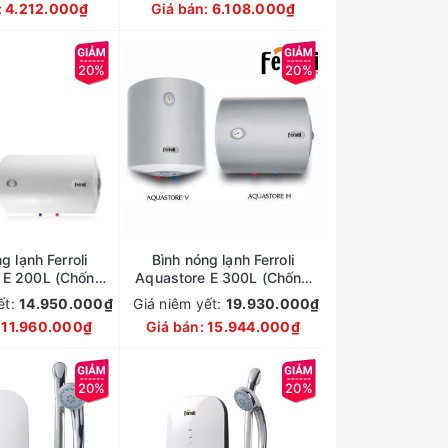
:
4.212.000₫
Giá bán:
6.108.000₫
20%
20%
g lạnh Ferroli
Bình nóng lạnh Ferroli
 E 200L (Chống
Aquastore E 300L (Chống
giật)
giật)
ết:
14.950.000₫
Giá niêm yết:
19.930.000₫
:
11.960.000₫
Giá bán:
15.944.000₫
20%
20%