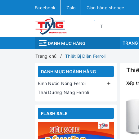
Facebook
Zalo
Gian hàng shopee
TRANG
DANH MỤC HÃNG
Trang chủ
Thiết Bị Điện Ferroli
Thiế
DANH MỤC NGÀNH HÀNG
Xếp t
Bình Nước Nóng Ferroli
Thái Dương Năng Ferroli
FLASH SALE