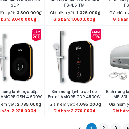
SDP
FS-4.5 TM
FS
niêm yết:
3.800.000₫
Giá niêm yết:
1.325.000₫
Giá niêm 
á bán:
3.040.000₫
Giá bán:
1.060.000₫
Giá bán
20%
20%
 nóng lạnh trực tiếp
Bình nóng lạnh trực tiếp
Bình nóng l
li AMORE GSN 4.500W
Ferroli AMORE GDP 4500W
ME 30L 
niêm yết:
2.785.000₫
Giá niêm yết:
4.095.000₫
Giá niêm 
á bán:
2.228.000₫
Giá bán:
3.276.000₫
Giá bán
2
3
«
1