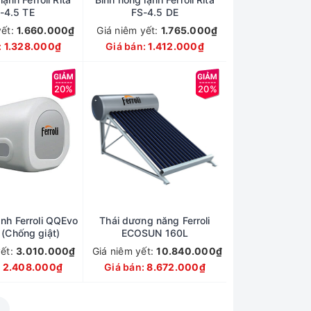
-4.5 TE
FS-4.5 DE
yết:
1.660.000₫
Giá niêm yết:
1.765.000₫
:
1.328.000₫
Giá bán:
1.412.000₫
20%
20%
ạnh Ferroli QQEvo
Thái dương năng Ferroli
(Chống giật)
ECOSUN 160L
yết:
3.010.000₫
Giá niêm yết:
10.840.000₫
:
2.408.000₫
Giá bán:
8.672.000₫
»