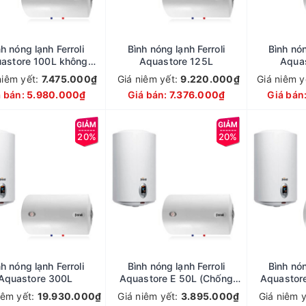
h nóng lạnh Ferroli
Bình nóng lạnh Ferroli
Bình nón
astore 100L không
Aquastore 125L
Aqua
chống giật
niêm yết:
7.475.000₫
Giá niêm yết:
9.220.000₫
Giá niêm y
á bán:
5.980.000₫
Giá bán:
7.376.000₫
Giá bán
20%
20%
h nóng lạnh Ferroli
Bình nóng lạnh Ferroli
Bình nón
Aquastore 300L
Aquastore E 50L (Chống
Aquastor
giật)
iêm yết:
19.930.000₫
Giá niêm yết:
3.895.000₫
Giá niêm 