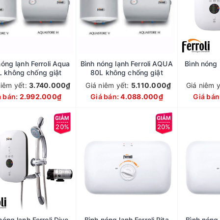
nóng lạnh Ferroli Aqua
Bình nóng lạnh Ferroli AQUA
Bình nóng l
 không chống giật
80L không chống giật
niêm yết:
3.740.000₫
Giá niêm yết:
5.110.000₫
Giá niêm 
á bán:
2.992.000₫
Giá bán:
4.088.000₫
Giá bán
20%
20%
nóng lạnh Ferroli Divo
Bình nóng lạnh Ferroli Rita
Bình nóng 