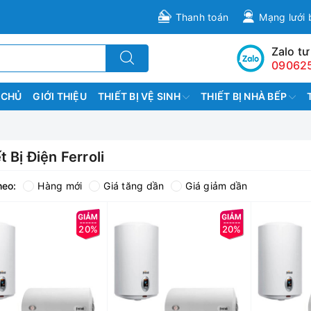
Thanh toán
Mạng lưới 
Zalo tư
09062
 CHỦ
GIỚI THIỆU
THIẾT BỊ VỆ SINH
THIẾT BỊ NHÀ BẾP
t Bị Điện Ferroli
heo:
Hàng mới
Giá tăng dần
Giá giảm dần
20%
20%