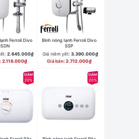
ạnh Ferroli Divo
Bình nóng lạnh Ferroli Divo
SDN
SSP
yết:
2.645.000₫
Giá niêm yết:
3.390.000₫
:
2.116.000₫
Giá bán:
2.712.000₫
20%
20%
lạnh Ferroli Rita
Bình nóng lạnh Ferroli Rita