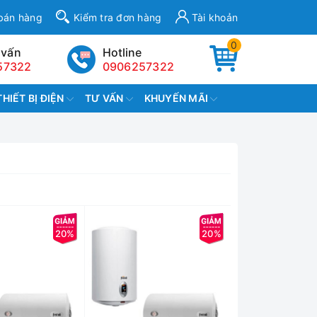
bán hàng
Kiểm tra đơn hàng
Tài khoản
0
 vấn
Hotline
57322
0906257322
THIẾT BỊ ĐIỆN
TƯ VẤN
KHUYẾN MÃI
20%
20%