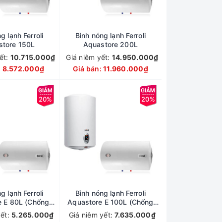
g lạnh Ferroli
Bình nóng lạnh Ferroli
store 150L
Aquastore 200L
ết:
10.715.000₫
Giá niêm yết:
14.950.000₫
:
8.572.000₫
Giá bán:
11.960.000₫
20%
20%
g lạnh Ferroli
Bình nóng lạnh Ferroli
e E 80L (Chống
Aquastore E 100L (Chống
giật)
giật)
yết:
5.265.000₫
Giá niêm yết:
7.635.000₫