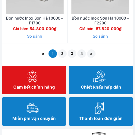
Bồn nước Inox Sơn Hà 10000 –
Bồn nước Inox Sơn Hà 10000 –
F1700
F2200
Giá bán:
54.800.000₫
Giá bán:
57.820.000₫
So sánh
So sánh
2
3
4
»
«
1
Cam kết chính hãng
Chiết khấu hấp dẫn
Miễn phí vận chuyển
Thanh toán đơn giản