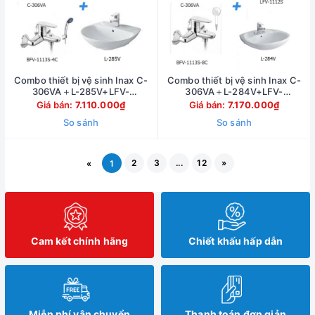
Combo thiết bị vệ sinh Inax C-
Combo thiết bị vệ sinh Inax C-
306VA＋L-285V+LFV-
306VA＋L-284V+LFV-
1111S+BFV-1113S-4C
1112S+BFV-1113S-8C
Giá bán:
7.110.000₫
Giá bán:
7.170.000₫
So sánh
So sánh
2
3
...
12
»
«
1
Cam kết chính hãng
Chiết khấu hấp dẫn
Miễn phí vận chuyển
Thanh toán đơn giản