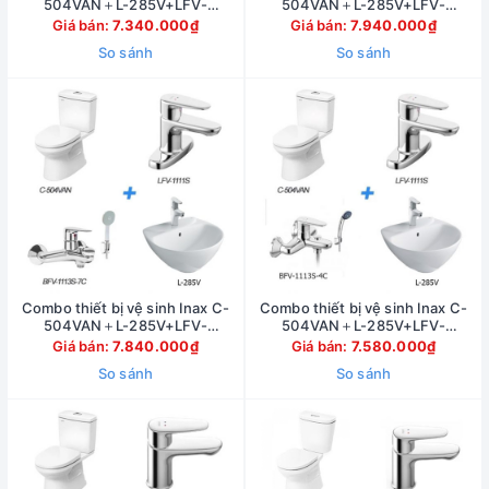
504VAN＋L-285V+LFV-
504VAN＋L-285V+LFV-
1112S+BFV-1113S-4C
1111S+BFV-1113S-8C
Giá bán:
7.340.000₫
Giá bán:
7.940.000₫
So sánh
So sánh
Combo thiết bị vệ sinh Inax C-
Combo thiết bị vệ sinh Inax C-
504VAN＋L-285V+LFV-
504VAN＋L-285V+LFV-
1111S+BFV-1113S-7C
1111S+BFV-1113S-4C
Giá bán:
7.840.000₫
Giá bán:
7.580.000₫
So sánh
So sánh