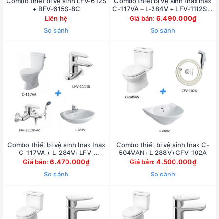
Combo thiết bị vệ sinh LFV-612S
Combo thiết bị vệ sinh Inax inax
+ BFV-615S-8C
C-117VA＋L-284V + LFV-1112S +
BFV-1113S-7C
Liên hệ
Giá bán:
6.490.000₫
So sánh
So sánh
Combo thiết bị vệ sinh Inax Inax
Combo thiết bị vệ sinh Inax C-
C-117VA + L-284V+LFV-
504VAN+L-288V+CFV-102A
1111S+BFV-1113S-4C
Giá bán:
6.470.000₫
Giá bán:
4.500.000₫
So sánh
So sánh