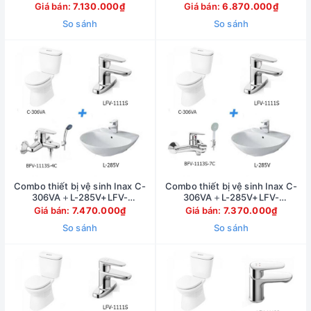
1112S+BFV-1113S-7C
1112S+BFV-1113S-4C
Giá bán:
7.130.000₫
Giá bán:
6.870.000₫
So sánh
So sánh
Combo thiết bị vệ sinh Inax C-
Combo thiết bị vệ sinh Inax C-
306VA＋L-285V+LFV-
306VA＋L-285V+LFV-
1111S+BFV-1113S-8C
1111S+BFV-1113S-7C
Giá bán:
7.470.000₫
Giá bán:
7.370.000₫
So sánh
So sánh