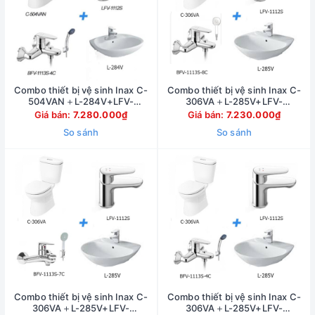
Combo thiết bị vệ sinh Inax C-
Combo thiết bị vệ sinh Inax C-
504VAN＋L-284V+LFV-
306VA＋L-285V+LFV-
1112S+BFV-1113S-4C
1112S+BFV-1113S-8C
Giá bán:
7.280.000₫
Giá bán:
7.230.000₫
So sánh
So sánh
Combo thiết bị vệ sinh Inax C-
Combo thiết bị vệ sinh Inax C-
306VA＋L-285V+LFV-
306VA＋L-285V+LFV-