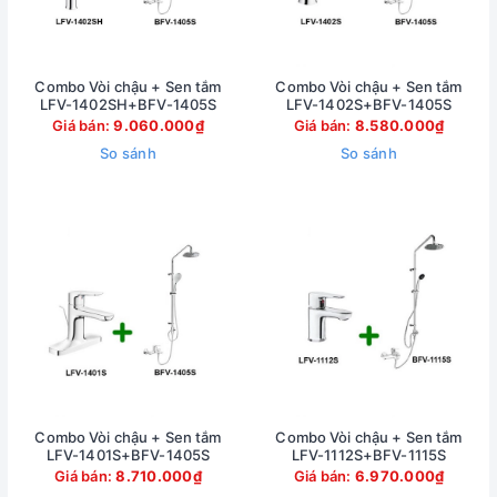
những trải nghiệm vô cùng tuyệt vời.
Đặc điểm của sản phẩm:
Kích thước: 131.73mmx123.9mmx136mm
Combo Vòi chậu + Sen tắm
Combo Vòi chậu + Sen tắm
LFV-1402SH+BFV-1405S
LFV-1402S+BFV-1405S
Chất liệu: đồng có độ nguyên chất cao
Giá bán:
9.060.000₫
Giá bán:
8.580.000₫
Bề mặt vòi mạ Crom/Niken sáng bóng, bền bỉ
So sánh
So sánh
Kiểu dáng: vòi chậu 3 lỗ
Vòi phun được ẩn bên trong giúp mang lại sự sang
trọng cho sản phẩm, dòng chảy được ứng dụng công
nghệ trộn khí vào nước mang lại cảm giác dễ chịu,
nâng niu làn da tay của bạn
Combo Vòi chậu + Sen tắm
Combo Vòi chậu + Sen tắm
LFV-1401S+BFV-1405S
LFV-1112S+BFV-1115S
Giá bán:
8.710.000₫
Giá bán:
6.970.000₫