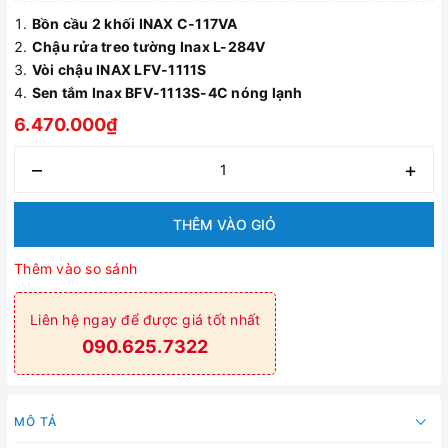
Bồn cầu 2 khối INAX C-117VA
Chậu rửa treo tường Inax L-284V
Vòi chậu INAX LFV-1111S
Sen tắm Inax BFV-1113S-4C nóng lạnh
6.470.000₫
–
+
THÊM VÀO GIỎ
Thêm vào so sánh
Liên hệ ngay để được giá tốt nhất
090.625.7322
MÔ TẢ