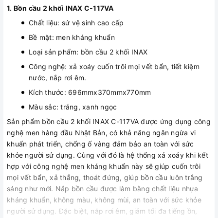
1. Bồn cầu 2 khối INAX C-117VA
Chất liệu: sứ vệ sinh cao cấp
Bề mặt: men kháng khuẩn
Loại sản phẩm: bồn cầu 2 khối INAX
Công nghệ: xả xoáy cuốn trôi mọi vết bẩn, tiết kiệm
nước, nắp rơi êm.
Kích thước: 696mmx370mmx770mm
Màu sắc: trắng, xanh ngọc
Sản phẩm bồn cầu 2 khối INAX C-117VA được ứng dụng công
nghệ men hàng đầu Nhật Bản, có khả năng ngăn ngừa vi
khuẩn phát triển, chống ố vàng đảm bảo an toàn với sức
khỏe người sử dụng. Cùng với đó là hệ thống xả xoáy khi kết
hợp với công nghệ men kháng khuẩn này sẽ giúp cuốn trôi
mọi vết bẩn, xả thẳng, thoát đứng, giúp bồn cầu luôn trắng
sáng như mới. Nắp bồn cầu được làm bằng chất liệu nhựa
kháng khuẩn, không màu, không mùi, an toàn với sức khỏe
người sử dụng. Đặc biệt, nắp rơi êm, giảm tối đa tiếng ồn,