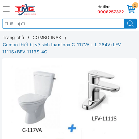
0
Hotline
0906257322
Trang chủ
COMBO INAX
Combo thiết bị vệ sinh Inax Inax C-117VA + L-284V+LFV-
1111S+BFV-1113S-4C