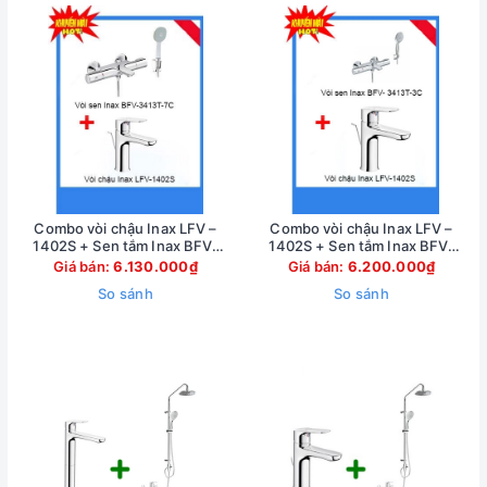
Combo vòi chậu Inax LFV –
Combo vòi chậu Inax LFV –
1402S + Sen tắm Inax BFV-
1402S + Sen tắm Inax BFV-
3413T-7C
3413T-3C
Giá bán:
6.130.000₫
Giá bán:
6.200.000₫
So sánh
So sánh
3.
Vòi chậu INAX LFV-1111S
là mẫu vòi chậu 3 lỗ mới được
INAX cho ra đời. Sản phẩm này sở hữu thiết kế tinh tế, nhã
nhặn giúp đem lại sự độc đáo, tinh tế cho không gian sử
dụng. Đây là mẫu vòi chậu sở hữu những ưu điểm vượt trội
cùng những tính năng hàng đầu sẽ mang tới cho người dùng