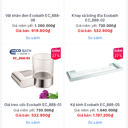
Vắt khăn đơn Ecobath EC_888-
Khay xà bông đĩa Ecobath
08
EC_888-02
Giá niêm yết:
1.260.000₫
Giá niêm yết:
730.000₫
Giá bán:
919.800₫
Giá bán:
532.900₫
So sánh
So sánh
27%
27%
Giá treo cốc Ecobath EC_888-01
Kệ kính Ecobath EC_888-05
Giá niêm yết:
730.000₫
Giá niêm yết:
1.640.000₫
Giá bán:
532.900₫
Giá bán:
1.197.200₫
So sánh
So sánh