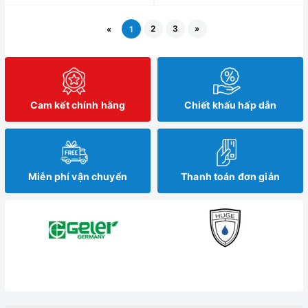
2
3
»
«
1
Cam kết chính hãng
Chiết khấu hấp dẫn
Miễn phí vận chuyển
Thanh toán đơn giản