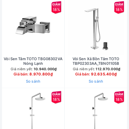
18%
18%
Vòi Sen Tắm TOTO TBG08302VA
Vòi Sen Xả Bồn Tắm TOTO
Nóng Lạnh
TBP02303AA_TBN01105B
Giá niêm yết:
10.940.000₫
Giá niêm yết:
112.970.000₫
Giá bán:
8.970.800₫
Giá bán:
92.635.400₫
So sánh
So sánh
18%
18%