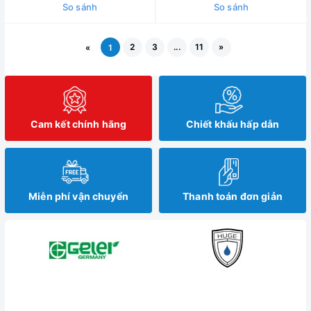
So sánh
So sánh
2
3
...
11
»
«
1
Cam kết chính hãng
Chiết khấu hấp dẫn
Miễn phí vận chuyển
Thanh toán đơn giản