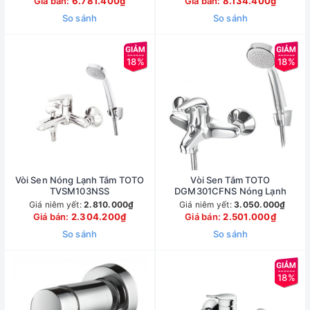
Giá bán:
6.781.400₫
Giá bán:
8.134.400₫
So sánh
So sánh
18%
18%
Vòi Sen Nóng Lạnh Tắm TOTO
Vòi Sen Tắm TOTO
TVSM103NSS
DGM301CFNS Nóng Lạnh
Giá niêm yết:
2.810.000₫
Giá niêm yết:
3.050.000₫
Giá bán:
2.304.200₫
Giá bán:
2.501.000₫
So sánh
So sánh
18%