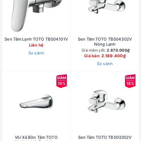
Sen Tắm Lạnh TOTO TBS04101V
Sen Tắm TOTO TBS04302V
Nóng Lạnh
Liên hệ
Giá niêm yết:
2.670.000₫
So sánh
Giá bán:
2.189.400₫
So sánh
18%
18%
Vòi Xả Bồn Tắm TOTO
Sen Tắm TOTO TBS03302V