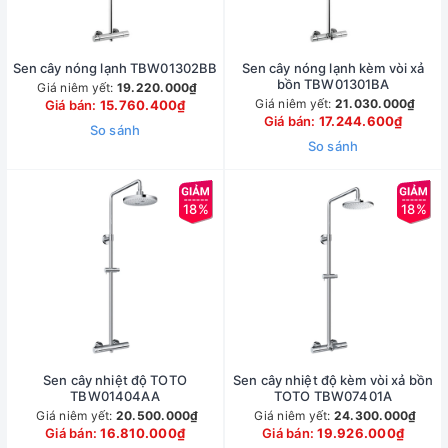
Sen cây nóng lạnh TBW01302BB
Sen cây nóng lạnh kèm vòi xả
bồn TBW01301BA
Giá niêm yết:
19.220.000₫
Giá niêm yết:
21.030.000₫
Giá bán:
15.760.400₫
Giá bán:
17.244.600₫
So sánh
So sánh
18%
18%
Sen cây nhiệt độ TOTO
Sen cây nhiệt độ kèm vòi xả bồn
TBW01404AA
TOTO TBW07401A
Giá niêm yết:
20.500.000₫
Giá niêm yết:
24.300.000₫
Giá bán:
16.810.000₫
Giá bán:
19.926.000₫