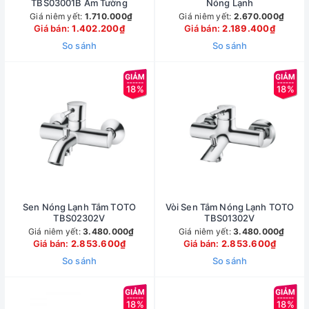
TBS03001B Âm Tường
Nóng Lạnh
Giá niêm yết:
1.710.000₫
Giá niêm yết:
2.670.000₫
Giá bán:
1.402.200₫
Giá bán:
2.189.400₫
So sánh
So sánh
18%
18%
Sen Nóng Lạnh Tắm TOTO
Vòi Sen Tắm Nóng Lạnh TOTO
TBS02302V
TBS01302V
Giá niêm yết:
3.480.000₫
Giá niêm yết:
3.480.000₫
Giá bán:
2.853.600₫
Giá bán:
2.853.600₫
So sánh
So sánh
18%
18%