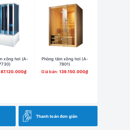
m xông hơi (A-
Phòng tắm xông hơi (A-
7730)
7801)
:
87.120.000₫
Giá bán:
139.150.000₫
Thanh toán đơn giản