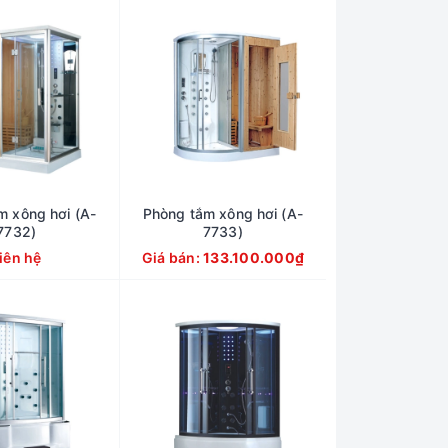
m xông hơi (A-
Phòng tắm xông hơi (A-
7732)
7733)
iên hệ
Giá bán:
133.100.000₫