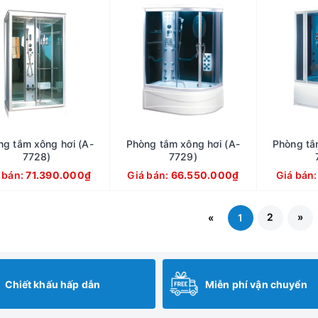
ng tắm xông hơi (A-
Phòng tắm xông hơi (A-
Phòng tắ
7728)
7729)
 bán:
71.390.000₫
Giá bán:
66.550.000₫
Giá bán
2
»
«
1
Chiết khấu hấp dẫn
Miễn phí vận chuyển