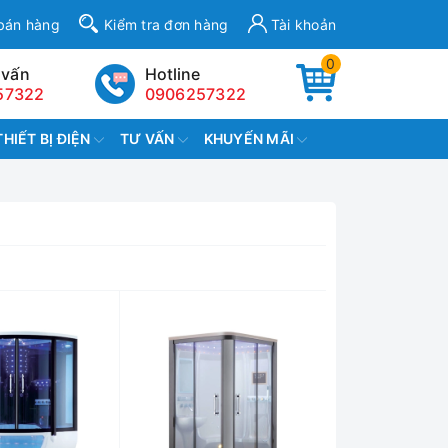
bán hàng
Kiểm tra đơn hàng
Tài khoản
0
 vấn
Hotline
57322
0906257322
THIẾT BỊ ĐIỆN
TƯ VẤN
KHUYẾN MÃI