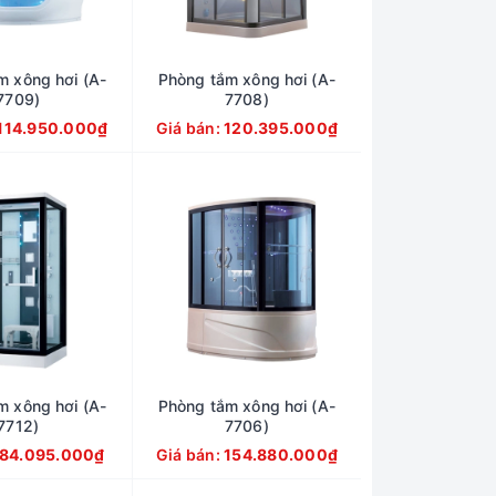
m xông hơi (A-
Phòng tắm xông hơi (A-
7709)
7708)
114.950.000₫
Giá bán:
120.395.000₫
m xông hơi (A-
Phòng tắm xông hơi (A-
7712)
7706)
84.095.000₫
Giá bán:
154.880.000₫