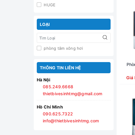
HUGE
LOẠI
phòng tắm xông hơi
Phò
THÔNG TIN LIÊN HỆ
Giá
Hà Nội
085.249.6668
thietbivesinhtmg@gmail.com
Hồ Chí Minh
090.625.7322
info@thietbivesinhtmg.com