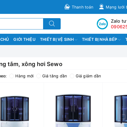
Thanh toán
Mạng lưới 
Zalo tư
09062
 CHỦ
GIỚI THIỆU
THIẾT BỊ VỆ SINH
THIẾT BỊ NHÀ BẾP
ng tắm, xông hơi Sewo
heo:
Hàng mới
Giá tăng dần
Giá giảm dần