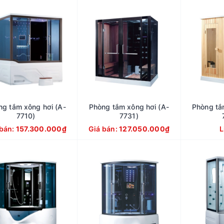
ng tắm xông hơi (A-
Phòng tắm xông hơi (A-
Phòng tắ
7710)
7731)
 bán:
157.300.000₫
Giá bán:
127.050.000₫
L