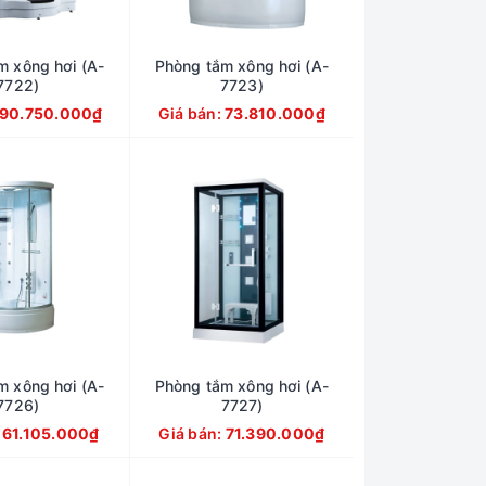
m xông hơi (A-
Phòng tắm xông hơi (A-
7722)
7723)
90.750.000₫
Giá bán:
73.810.000₫
m xông hơi (A-
Phòng tắm xông hơi (A-
7726)
7727)
:
61.105.000₫
Giá bán:
71.390.000₫