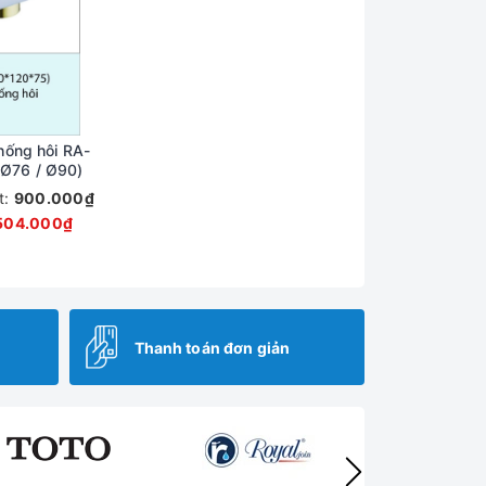
hống hôi RA-
 Ø76 / Ø90)
t:
900.000₫
504.000₫
Thanh toán đơn giản