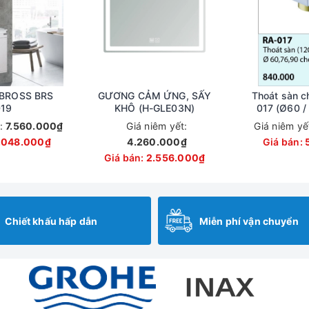
 BROSS BRS
GƯƠNG CẢM ỨNG, SẤY
Thoát sàn c
19
KHÔ (H-GLE03N)
017 (Ø60 /
t:
7.560.000₫
Giá niêm yết:
Giá niêm yế
.048.000₫
4.260.000₫
Giá bán:
Giá bán:
2.556.000₫
Chiết khấu hấp dẫn
Miễn phí vận chuyển