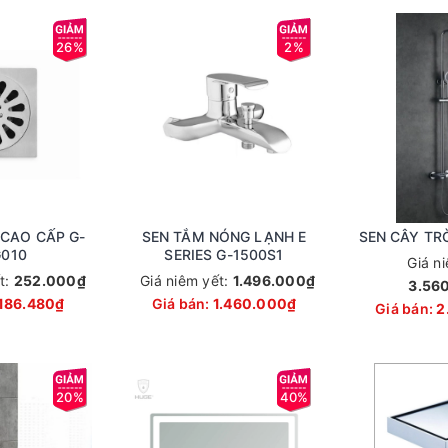
26%
2%
CAO CẤP G-
SEN TẮM NÓNG LẠNH E
SEN CÂY TR
010
SERIES G-1500S1
Giá n
t:
252.000₫
Giá niêm yết:
1.496.000₫
3.56
186.480₫
Giá bán:
1.460.000₫
Giá bán:
2
20%
40%