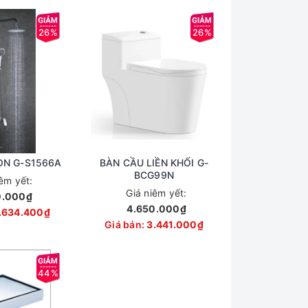
26%
26%
ÒN G-S1566A
BÀN CẦU LIỀN KHỐI G-
BCG99N
iêm yết:
Giá niêm yết:
0.000₫
4.650.000₫
.634.400₫
Giá bán:
3.441.000₫
44%