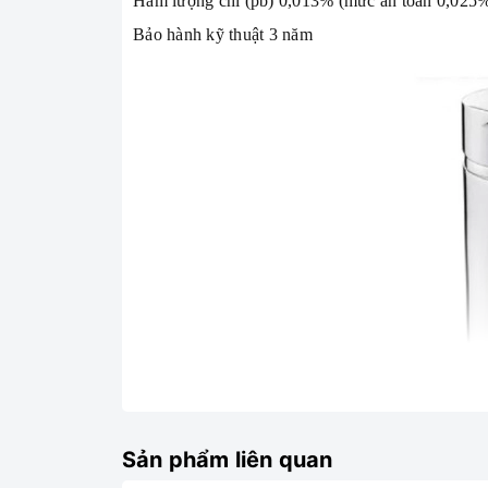
Hàm lượng chì (pb) 0,013% (mức an toàn 0,025
Bảo hành kỹ thuật 3 năm
Sản phẩm liên quan