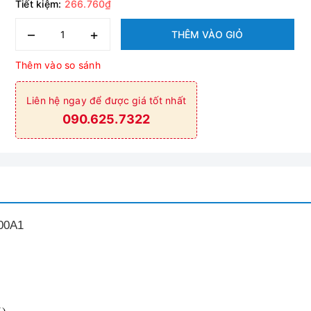
Tiết kiệm:
266.760₫
–
+
THÊM VÀO GIỎ
Thêm vào so sánh
Liên hệ ngay để được giá tốt nhất
090.625.7322
00A1