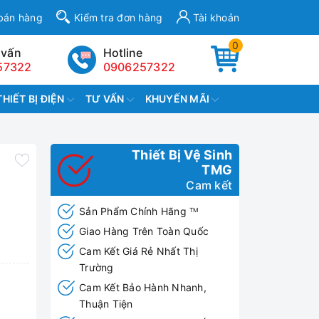
bán hàng
Kiểm tra đơn hàng
Tài khoản
0
 vấn
Hotline
57322
0906257322
THIẾT BỊ ĐIỆN
TƯ VẤN
KHUYẾN MÃI
Thiết Bị Vệ Sinh
TMG
Cam kết
Sản Phẩm Chính Hãng
TM
Giao Hàng Trên Toàn Quốc
Cam Kết Giá Rẻ Nhất Thị
Trường
Cam Kết Bảo Hành Nhanh,
Thuận Tiện