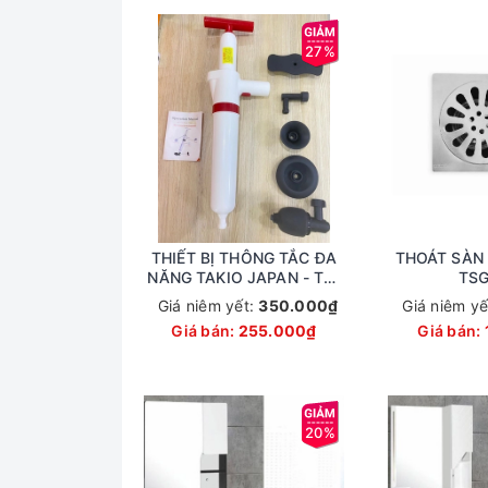
27%
THIẾT BỊ THÔNG TẮC ĐA
THOÁT SÀN 
NĂNG TAKIO JAPAN - TB-
TSG
TTDN-TKO
Giá niêm yết:
350.000₫
Giá niêm yế
Giá bán:
255.000₫
Giá bán:
20%