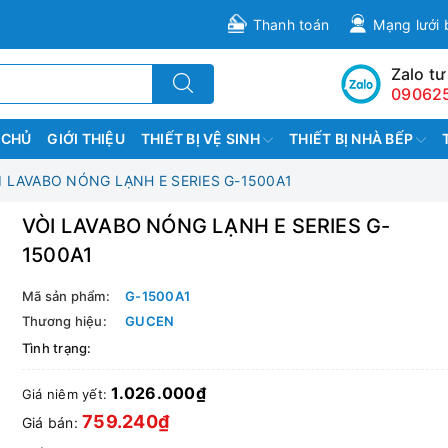
Thanh toán
Mạng lưới 
Zalo tư
09062
 CHỦ
GIỚI THIỆU
THIẾT BỊ VỆ SINH
THIẾT BỊ NHÀ BẾP
I LAVABO NÓNG LẠNH E SERIES G-1500A1
VÒI LAVABO NÓNG LẠNH E SERIES G-
1500A1
Mã sản phẩm:
G-1500A1
Thương hiệu:
GUCEN
Tình trạng:
1.026.000₫
Giá niêm yết:
759.240₫
Giá bán: