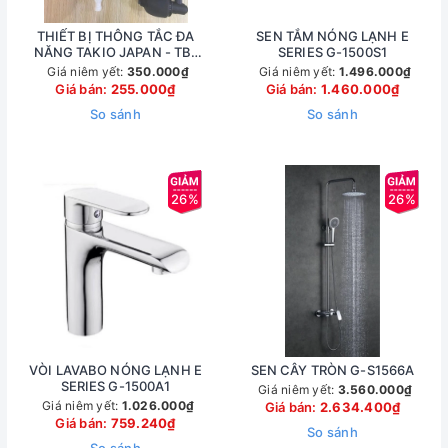
THIẾT BỊ THÔNG TẮC ĐA
SEN TẮM NÓNG LẠNH E
NĂNG TAKIO JAPAN - TB-
SERIES G-1500S1
TTDN-TKO
Giá niêm yết:
350.000₫
Giá niêm yết:
1.496.000₫
Giá bán:
255.000₫
Giá bán:
1.460.000₫
So sánh
So sánh
26%
26%
VÒI LAVABO NÓNG LẠNH E
SEN CÂY TRÒN G-S1566A
SERIES G-1500A1
Giá niêm yết:
3.560.000₫
Giá niêm yết:
1.026.000₫
Giá bán:
2.634.400₫
Giá bán:
759.240₫
So sánh