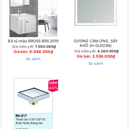
Bộ tủ chậu BROSS BRS 2019
GƯƠNG CẢM ỨNG, SẤY
KHÔ (H-GLE03N)
Giá niêm yết:
7.560.000₫
Giá niêm yết:
4.260.000₫
Giá bán:
6.048.000₫
Giá bán:
2.556.000₫
So sánh
So sánh
44%