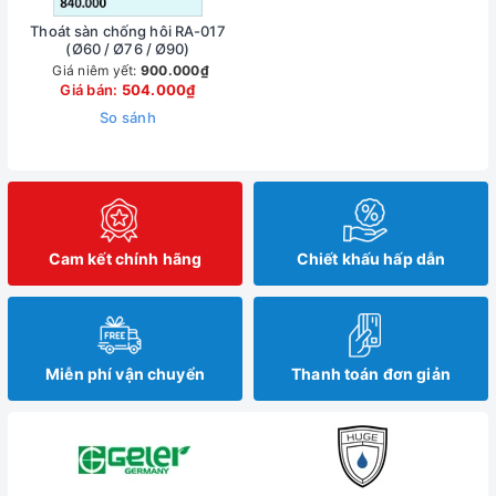
Thoát sàn chống hôi RA-017
(Ø60 / Ø76 / Ø90)
Giá niêm yết:
900.000₫
Giá bán:
504.000₫
So sánh
Cam kết chính hãng
Chiết khấu hấp dẫn
Miễn phí vận chuyển
Thanh toán đơn giản