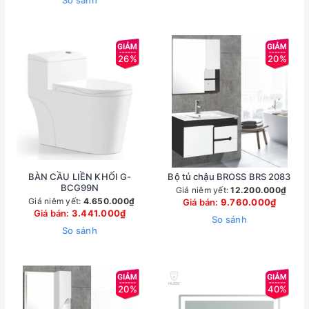
So sánh
26%
20%
BÀN CẦU LIỀN KHỐI G-
Bộ tủ chậu BROSS BRS 2083
BCG99N
Giá niêm yết:
12.200.000₫
Giá niêm yết:
4.650.000₫
Giá bán:
9.760.000₫
Giá bán:
3.441.000₫
So sánh
So sánh
20%
40%