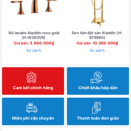
Vòi lavabo Aladdin rose gold
Sen tắm đặt sàn Aladdin (H-
(H-W300VR)
SF966G)
Giá bán:
3.660.000₫
Giá bán:
10.260.000₫
So sánh
So sánh
Cam kết chính hãng
Chiết khấu hấp dẫn
Miễn phí vận chuyển
Thanh toán đơn giản