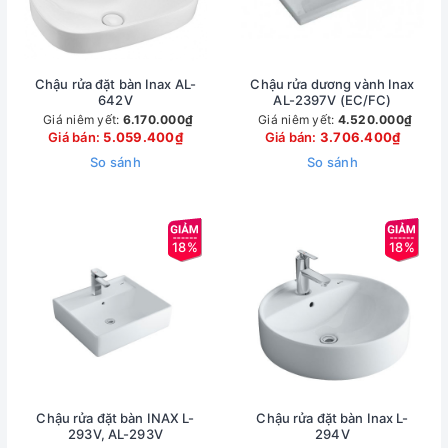
Chậu rửa đặt bàn Inax AL-
Chậu rửa dương vành Inax
642V
AL-2397V (EC/FC)
Giá niêm yết:
6.170.000₫
Giá niêm yết:
4.520.000₫
Giá bán:
5.059.400₫
Giá bán:
3.706.400₫
So sánh
So sánh
18%
18%
Chậu rửa đặt bàn INAX L-
Chậu rửa đặt bàn Inax L-
293V, AL-293V
294V