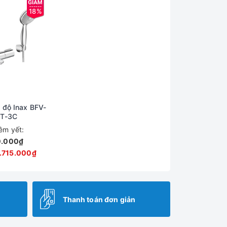
18%
 độ Inax BFV-
T-3C
iêm yết:
0.000₫
.715.000₫
Thanh toán đơn giản