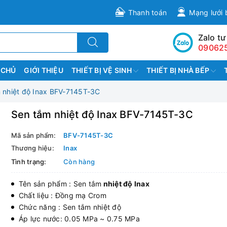
Thanh toán
Mạng lưới 
Zalo tư
09062
 CHỦ
GIỚI THIỆU
THIẾT BỊ VỆ SINH
THIẾT BỊ NHÀ BẾP
 nhiệt độ Inax BFV-7145T-3C
Sen tắm nhiệt độ Inax BFV-7145T-3C
Mã sản phẩm:
BFV-7145T-3C
Thương hiệu:
Inax
Tình trạng:
Còn hàng
Tên sản phẩm : Sen tắm
nhiệt độ Inax
Chất liệu : Đồng mạ Crom
Chức năng : Sen tắm nhiệt độ
Áp lực nước: 0.05 MPa ~ 0.75 MPa