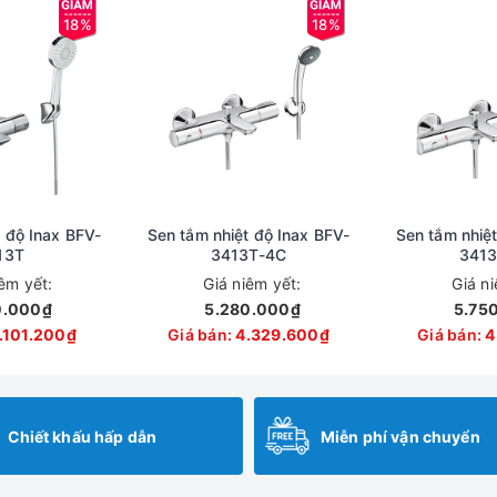
18%
18%
 độ Inax BFV-
Sen tắm nhiệt độ Inax BFV-
Sen tắm nhiệt
13T
3413T-4C
3413
iêm yết:
Giá niêm yết:
Giá n
0.000₫
5.280.000₫
5.75
7.101.200₫
Giá bán:
4.329.600₫
Giá bán:
4
Chiết khấu hấp dẫn
Miễn phí vận chuyển