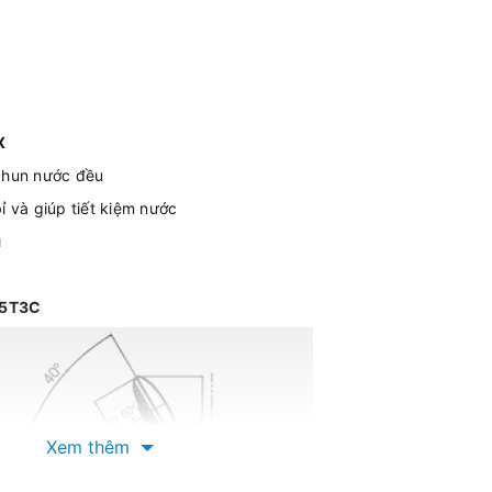
X
 phun nước đều
ỉ và giúp tiết kiệm nước
ì
145T3C
Xem thêm