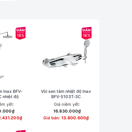
18%
18%
m Inax BFV-
Vòi sen tắm nhiệt độ Inax
 nhiệt độ
BFV-5103T-3C
iêm yết:
Giá niêm yết:
0.000₫
16.830.000₫
2.431.200₫
Giá bán:
13.800.600₫