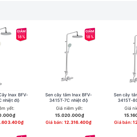
18%
18%
Cây Inax BFV-
Sen cây tắm Inax BFV-
Sen cây tắ
 nhiệt độ
3415T-7C nhiệt độ
3415T-8C
iêm yết:
Giá niêm yết:
Giá n
0.000₫
15.020.000₫
15.16
2.603.400₫
Giá bán:
12.316.400₫
Giá bán:
1