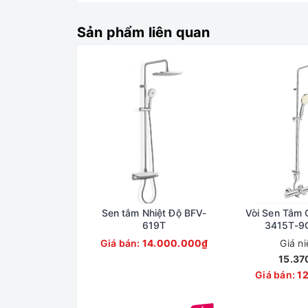
Sản phẩm liên quan
Sen tắm Nhiệt Độ BFV-
Vòi Sen Tắm 
619T
3415T-9C
Giá bán:
14.000.000₫
Giá n
15.37
Giá bán:
1