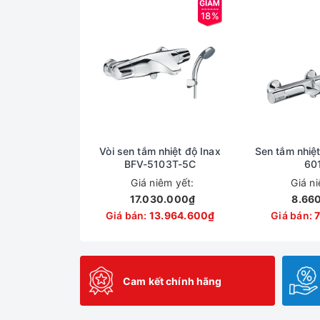
18%
Vòi sen tắm nhiệt độ Inax
Sen tắm nhiệt
BFV-5103T-5C
60
Giá niêm yết:
Giá n
17.030.000₫
8.66
Giá bán:
13.964.600₫
Giá bán:
Cam kết chính hãng