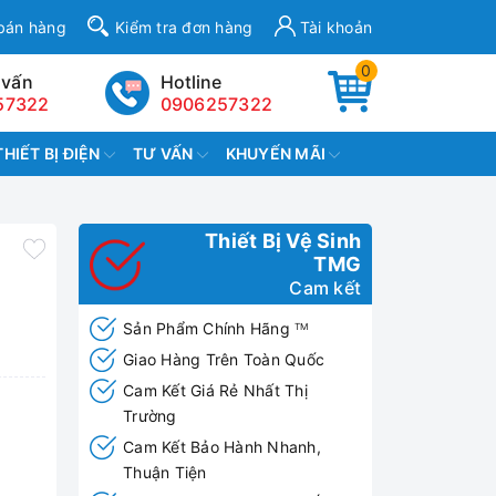
bán hàng
Kiểm tra đơn hàng
Tài khoản
0
 vấn
Hotline
57322
0906257322
THIẾT BỊ ĐIỆN
TƯ VẤN
KHUYẾN MÃI
Thiết Bị Vệ Sinh
TMG
Cam kết
Sản Phẩm Chính Hãng
TM
Giao Hàng Trên Toàn Quốc
Cam Kết Giá Rẻ Nhất Thị
Trường
Cam Kết Bảo Hành Nhanh,
Thuận Tiện