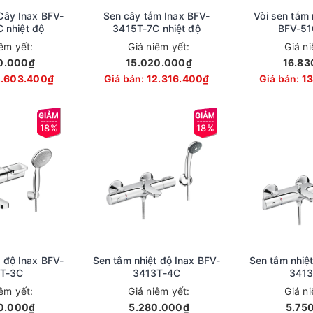
Cây Inax BFV-
Sen cây tắm Inax BFV-
Vòi sen tắm 
 nhiệt độ
3415T-7C nhiệt độ
BFV-51
iêm yết:
Giá niêm yết:
Giá n
0.000₫
15.020.000₫
16.83
2.603.400₫
Giá bán:
12.316.400₫
Giá bán:
1
18%
18%
 độ Inax BFV-
Sen tắm nhiệt độ Inax BFV-
Sen tắm nhiệt
T-3C
3413T-4C
3413
iêm yết:
Giá niêm yết:
Giá n
0.000₫
5.280.000₫
5.75