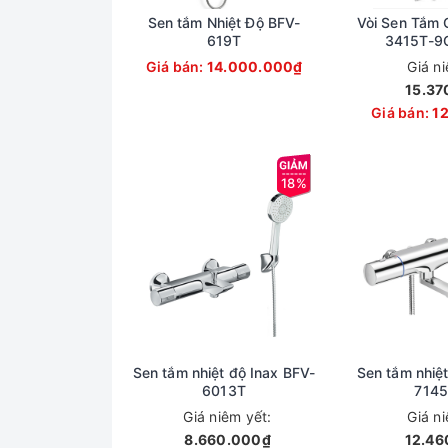
Sen tắm Nhiệt Độ BFV-
Vòi Sen Tắm 
619T
3415T-9C
Giá bán:
14.000.000₫
Giá n
15.37
Giá bán:
1
18%
Sen tắm nhiệt độ Inax BFV-
Sen tắm nhiệt
6013T
7145
Giá niêm yết:
Giá n
8.660.000₫
12.46