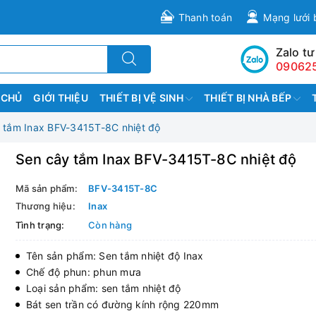
Thanh toán
Mạng lưới 
Zalo tư
09062
 CHỦ
GIỚI THIỆU
THIẾT BỊ VỆ SINH
THIẾT BỊ NHÀ BẾP
 tắm Inax BFV-3415T-8C nhiệt độ
Sen cây tắm Inax BFV-3415T-8C nhiệt độ
Mã sản phẩm:
BFV-3415T-8C
Thương hiệu:
Inax
Tình trạng:
Còn hàng
Tên sản phẩm: Sen tắm nhiệt độ Inax
Chế độ phun: phun mưa
Loại sản phẩm: sen tắm nhiệt độ
Bát sen trần có đường kính rộng 220mm