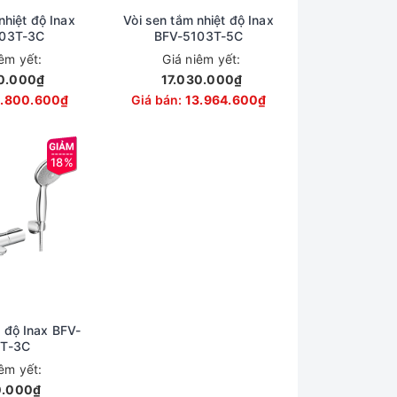
nhiệt độ Inax
Vòi sen tắm nhiệt độ Inax
03T-3C
BFV-5103T-5C
iêm yết:
Giá niêm yết:
0.000₫
17.030.000₫
3.800.600₫
Giá bán:
13.964.600₫
18%
 độ Inax BFV-
T-3C
iêm yết:
0.000₫