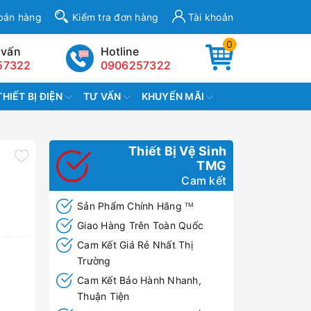
bán hàng
Kiểm tra đơn hàng
Tài khoản
0
 vấn
Hotline
57322
0906257322
THIẾT BỊ ĐIỆN
TƯ VẤN
KHUYẾN MÃI
Thiết Bị Vệ Sinh
TMG
Cam kết
Sản Phẩm Chính Hãng
TM
Giao Hàng Trên Toàn Quốc
Cam Kết Giá Rẻ Nhất Thị
Trường
Cam Kết Bảo Hành Nhanh,
Thuận Tiện