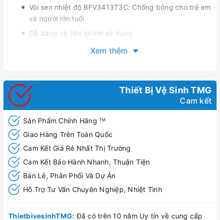
Vòi sen nhiệt độ BFV3413T3C: Chống bỏng cho trẻ em
và người lớn tuổi
Dễ dàng và tiện lợi khi sử dụng
Thời gian bảo hành: 2 năm
Xem thêm
Chú ý : Không vệ sinh sản phẩm bằng chất tẩy rửa có tính
axit mạnh
Bản vẽ vòi sen nhiệt độ INAX BFV 3413T 3C
Thiết Bị Vệ Sinh TMG
Cam kết
Sản Phẩm Chính Hãng
TM
Giao Hàng Trên Toàn Quốc
Cam Kết Giá Rẻ Nhất Thị Trường
Cam Kết Bảo Hành Nhanh, Thuận Tiện
Bán Lẻ, Phân Phối Và Dự Án
Hỗ Trợ Tư Vấn Chuyên Nghiệp, Nhiệt Tình
ThietbivesinhTMG:
Đã có trên 10 năm Uy tín về cung cấp