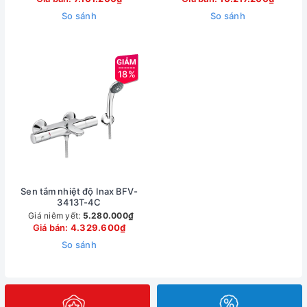
So sánh
So sánh
18%
Sen tắm nhiệt độ Inax BFV-
3413T-4C
Giá niêm yết:
5.280.000₫
Giá bán:
4.329.600₫
So sánh