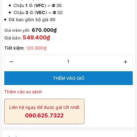
Chậu
1
lỗ (
VFC
) =
Ф
36
Chậu
3
lỗ (
VEC
) =
Ф
30
Đã bao gồm bộ giá đỡ
670.000₫
Giá niêm yết:
549.400₫
Giá bán:
Tiết kiệm:
120.600₫
–
+
THÊM VÀO GIỎ
Thêm vào so sánh
Liên hệ ngay để được giá tốt nhất
090.625.7322