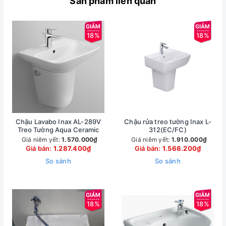
Sản phẩm liên quan
18%
18%
Chậu Lavabo Inax AL-289V
Chậu rửa treo tường Inax L-
Treo Tường Aqua Ceramic
312(EC/FC)
Giá niêm yết:
1.570.000₫
Giá niêm yết:
1.910.000₫
Giá bán:
1.287.400₫
Giá bán:
1.566.200₫
So sánh
So sánh
18%
18%