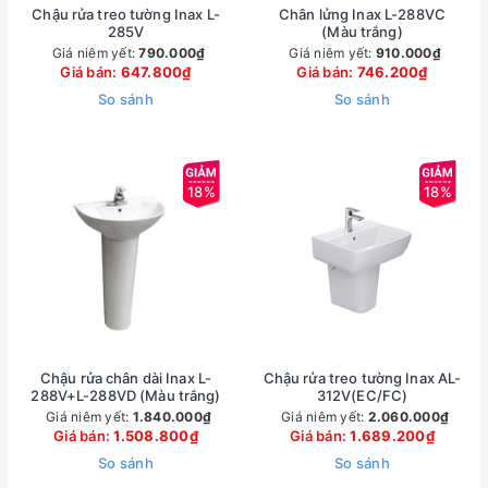
Chậu rửa treo tường Inax L-
Chân lửng Inax L-288VC
285V
(Màu trắng)
Giá niêm yết:
790.000₫
Giá niêm yết:
910.000₫
Giá bán:
647.800₫
Giá bán:
746.200₫
So sánh
So sánh
18%
18%
Chậu rửa chân dài Inax L-
Chậu rửa treo tường Inax AL-
288V+L-288VD (Màu trắng)
312V(EC/FC)
Giá niêm yết:
1.840.000₫
Giá niêm yết:
2.060.000₫
Giá bán:
1.508.800₫
Giá bán:
1.689.200₫
So sánh
So sánh