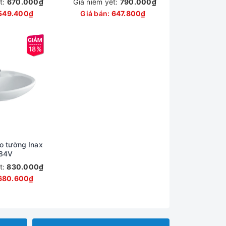
t:
670.000₫
Giá niêm yết:
790.000₫
549.400₫
Giá bán:
647.800₫
18%
o tường Inax
84V
t:
830.000₫
680.600₫