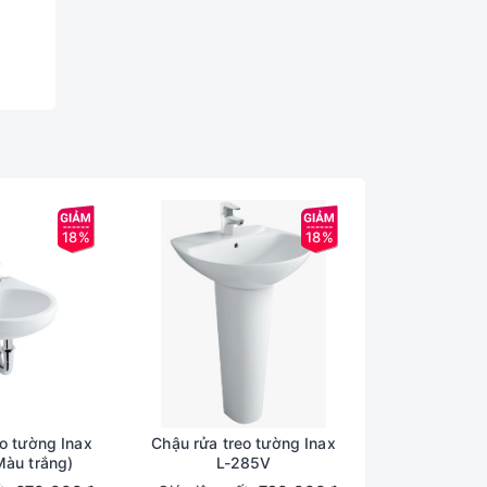
18%
18%
o tường Inax
Chậu rửa treo tường Inax
àu trắng)
L-285V