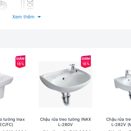
Xem thêm
18%
18%
o tường Inax
Chậu rửa treo tường INAX
Chậu rửa tre
EC/FC)
L-280V
L-282V (M