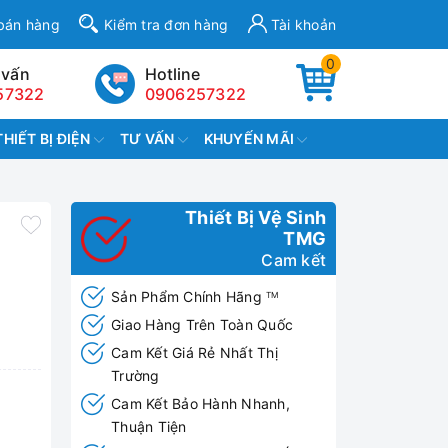
bán hàng
Kiểm tra đơn hàng
Tài khoản
0
 vấn
Hotline
57322
0906257322
THIẾT BỊ ĐIỆN
TƯ VẤN
KHUYẾN MÃI
Thiết Bị Vệ Sinh
TMG
Cam kết
Sản Phẩm Chính Hãng
TM
Giao Hàng Trên Toàn Quốc
Cam Kết Giá Rẻ Nhất Thị
Trường
Cam Kết Bảo Hành Nhanh,
Thuận Tiện