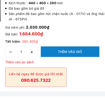
Kích thước :
440
x
400
x
290
mm
Đã bao gồm bộ giá đỡ
Sản phẩm đã bao gồm nút chặn nước (A - 017V) và ống thải
(A - 675PV)
2.030.000₫
Giá niêm yết:
1.664.600₫
Giá bán:
Tiết kiệm:
365.400₫
–
+
THÊM VÀO GIỎ
Thêm vào so sánh
Liên hệ ngay để được giá tốt nhất
090.625.7322