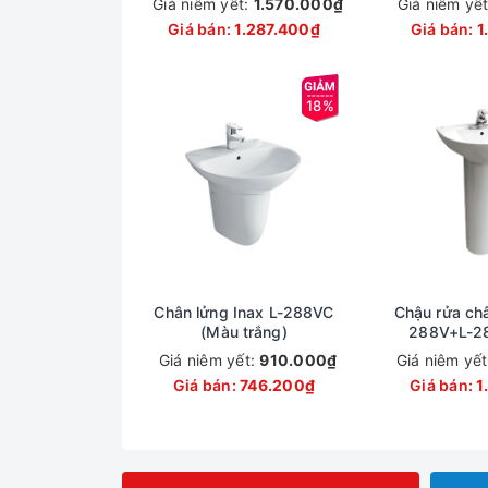
Giá niêm yết:
1.570.000₫
Giá niêm yế
Giá bán:
1.287.400₫
Giá bán:
1
18%
Chân lửng Inax L-288VC
Chậu rửa châ
(Màu trắng)
288V+L-2
trắ
Giá niêm yết:
910.000₫
Giá niêm yế
Giá bán:
746.200₫
Giá bán:
1