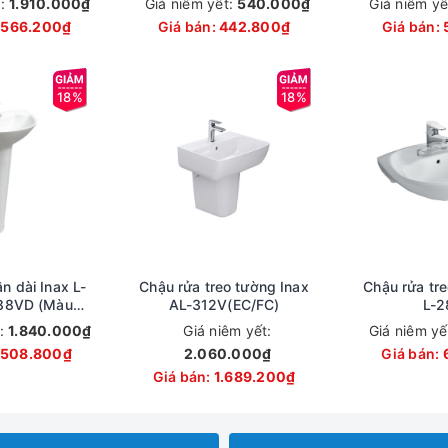
t:
1.910.000₫
Giá niêm yết:
540.000₫
Giá niêm yế
.566.200₫
Giá bán:
442.800₫
Giá bán:
18%
18%
n dài Inax L-
Chậu rửa treo tường Inax
Chậu rửa tre
88VD (Màu
AL-312V(EC/FC)
L-2
ng)
t:
1.840.000₫
Giá niêm yết:
Giá niêm yế
.508.800₫
2.060.000₫
Giá bán:
Giá bán:
1.689.200₫