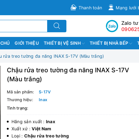
Thanh toán
Mạng lưới 
Zalo tư
09062
 CHỦ
GIỚI THIỆU
THIẾT BỊ VỆ SINH
THIẾT BỊ NHÀ BẾP
 rửa treo tường đa năng INAX S-17V (Màu trắng)
Chậu rửa treo tường đa năng INAX S-17V
(Màu trắng)
Mã sản phẩm:
S-17V
Thương hiệu:
Inax
Tình trạng:
Hãng sản xuất :
Inax
Xuất xứ :
Việt Nam
Loại :
Chậu rửa treo tường