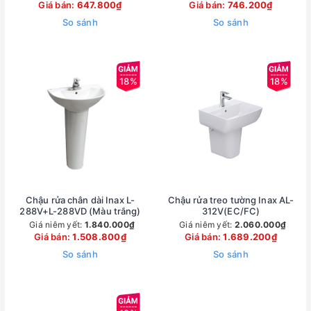
Giá bán:
647.800₫
Giá bán:
746.200₫
So sánh
So sánh
18%
18%
Chậu rửa chân dài Inax L-
Chậu rửa treo tường Inax AL-
288V+L-288VD (Màu trắng)
312V(EC/FC)
Giá niêm yết:
1.840.000₫
Giá niêm yết:
2.060.000₫
Giá bán:
1.508.800₫
Giá bán:
1.689.200₫
So sánh
So sánh