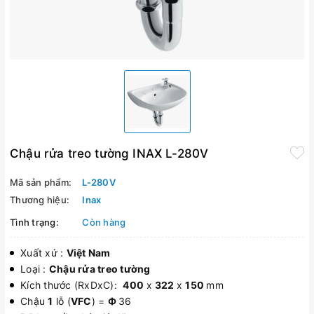
Chậu rửa treo tường INAX L-280V
Mã sản phẩm:
L-280V
Thương hiệu:
Inax
Tình trạng:
Còn hàng
Xuất xứ :
Việt Nam
Loại :
Chậu rửa treo tường
Kích thước (RxDxC):
400
x
322
x
150
mm
Chậu
1
lỗ (
VFC
) =
Ф
36