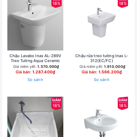
18%
18%
Chậu Lavabo Inax AL-289V
Chậu rửa treo tường Inax L-
Treo Tường Aqua Ceramic
312(EC/FC)
Giá niêm yết:
1.570.000₫
Giá niêm yết:
1.910.000₫
Giá bán:
1.287.400₫
Giá bán:
1.566.200₫
So sánh
So sánh
18%
18%