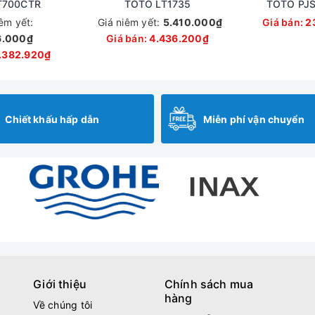
T700CTR
TOTO LT1735
TOTO PJ
iêm yết:
Giá niêm yết:
5.410.000₫
Giá bán:
2
6.000₫
Giá bán:
4.436.200₫
.382.920₫
Chiết khấu hấp dẫn
Miễn phí vận chuyển
Giới thiệu
Chính sách mua
hàng
Về chúng tôi