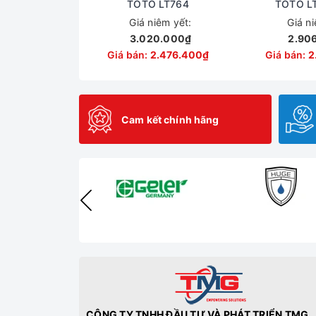
TOTO LT764
TOTO L
Giá niêm yết:
Giá n
3.020.000₫
2.90
Giá bán:
2.476.400₫
Giá bán:
2
Cam kết chính hãng
CÔNG TY TNHH ĐẦU TƯ VÀ PHÁT TRIỂN TMG