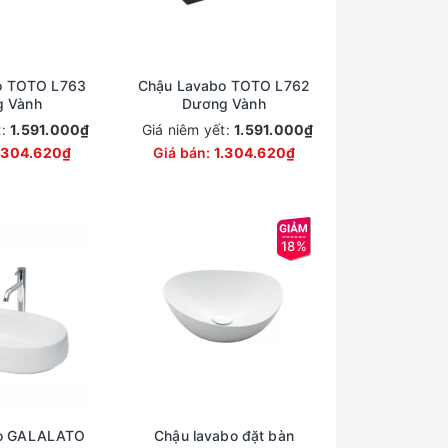
o TOTO L763
Chậu Lavabo TOTO L762
 Vành
Dương Vành
t:
1.591.000₫
Giá niêm yết:
1.591.000₫
.304.620₫
Giá bán:
1.304.620₫
18%
o GALALATO
Chậu lavabo đặt bàn