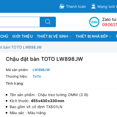
Thanh toán
Mạng lưới 
Zalo tư
09062
 CHỦ
GIỚI THIỆU
THIẾT BỊ VỆ SINH
THIẾT BỊ NHÀ BẾP
ặt bàn TOTO LW898JW
Chậu đặt bàn TOTO LW898JW
Mã sản phẩm:
LW898JW
Thương hiệu:
ToTo
Tình trạng:
Tên sản phẩm : Chậu treo tường OMNI (3 lỗ)
Kích thước:
455x430x330mm
Bao gồm vít cố định TX801LN
Màu sắc : Màu trắng