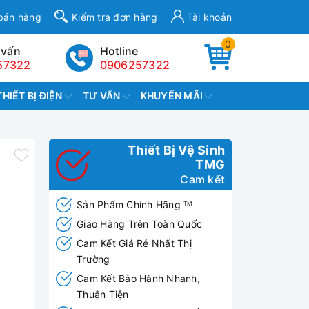
bán hàng
Kiểm tra đơn hàng
Tài khoản
0
 vấn
Hotline
57322
0906257322
THIẾT BỊ ĐIỆN
TƯ VẤN
KHUYẾN MÃI
Thiết Bị Vệ Sinh
TMG
Cam kết
Sản Phẩm Chính Hãng
TM
Giao Hàng Trên Toàn Quốc
Cam Kết Giá Rẻ Nhất Thị
Trường
Cam Kết Bảo Hành Nhanh,
Thuận Tiện