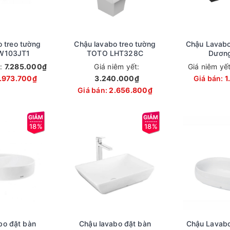
 treo tường
Chậu lavabo treo tường
Chậu Lavab
W103JT1
TOTO LHT328C
Dương
t:
7.285.000₫
Giá niêm yết:
Giá niêm yế
.973.700₫
3.240.000₫
Giá bán:
1
Giá bán:
2.656.800₫
18%
18%
bo đặt bàn
Chậu lavabo đặt bàn
Chậu Lavab