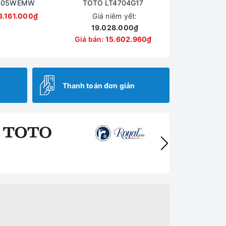
S05WEMW
TOTO LT4704G17
3.161.000₫
Giá niêm yết:
19.028.000₫
Giá bán:
15.602.960₫
Thanh toán đơn giản