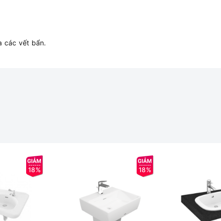
a các vết bẩn.
18%
18%