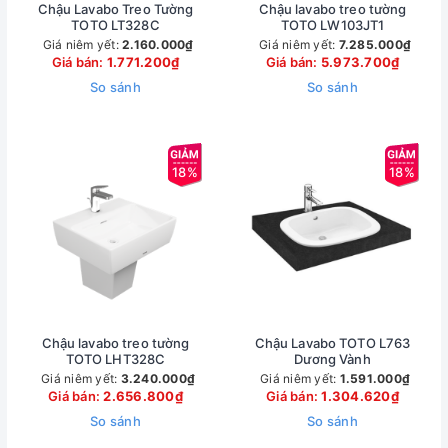
Chậu Lavabo Treo Tường
Chậu lavabo treo tường
TOTO LT328C
TOTO LW103JT1
Giá niêm yết:
2.160.000₫
Giá niêm yết:
7.285.000₫
Giá bán:
1.771.200₫
Giá bán:
5.973.700₫
So sánh
So sánh
18%
18%
Chậu lavabo treo tường
Chậu Lavabo TOTO L763
TOTO LHT328C
Dương Vành
Giá niêm yết:
3.240.000₫
Giá niêm yết:
1.591.000₫
Giá bán:
2.656.800₫
Giá bán:
1.304.620₫
So sánh
So sánh