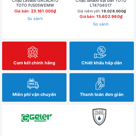
Chậu Lavabo GALALATO
Chậu lavabo đặt bàn TOTO
TOTO PJS05WEMW
LT4704G17
Giá bán:
23.161.000₫
Giá niêm yết:
19.028.000₫
Giá bán:
15.602.960₫
So sánh
So sánh
Cam kết chính hãng
Chiết khấu hấp dẫn
Miễn phí vận chuyển
Thanh toán đơn giản