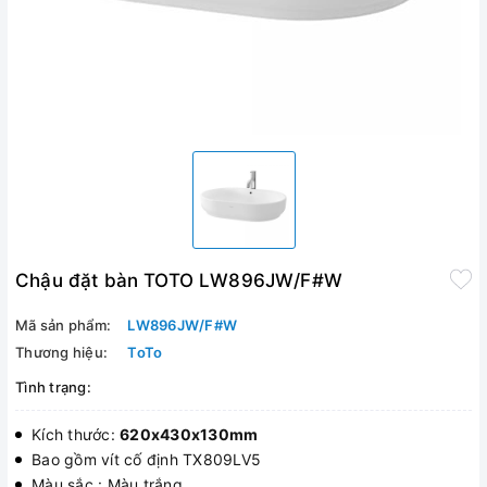
Chậu đặt bàn TOTO LW896JW/F#W
Mã sản phẩm:
LW896JW/F#W
Thương hiệu:
ToTo
Tình trạng:
Kích thước:
620x430x130mm
Bao gồm vít cố định TX809LV5
Màu sắc : Màu trắng