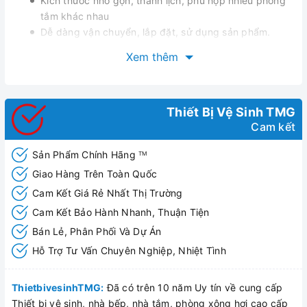
Kích thước nhỏ gọn, thanh lịch, phù hợp nhiều phòng
tắm khác nhau
Dễ dàng vận chuyển, lắp đặt, sử dụng sản phẩm.
Xem thêm
Thiết Bị Vệ Sinh TMG
Cam kết
Sản Phẩm Chính Hãng
TM
Giao Hàng Trên Toàn Quốc
Cam Kết Giá Rẻ Nhất Thị Trường
Cam Kết Bảo Hành Nhanh, Thuận Tiện
Bán Lẻ, Phân Phối Và Dự Án
Hỗ Trợ Tư Vấn Chuyên Nghiệp, Nhiệt Tình
ThietbivesinhTMG:
Đã có trên 10 năm Uy tín về cung cấp
Thiết bị vệ sinh, nhà bếp, nhà tắm, phòng xông hơi cao cấp