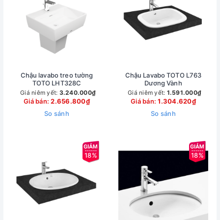
Chậu lavabo treo tường
Chậu Lavabo TOTO L763
TOTO LHT328C
Dương Vành
Giá niêm yết:
3.240.000₫
Giá niêm yết:
1.591.000₫
Giá bán:
2.656.800₫
Giá bán:
1.304.620₫
So sánh
So sánh
18%
18%