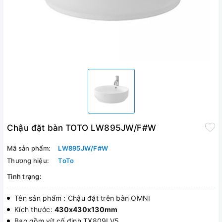
Chậu đặt bàn TOTO LW895JW/F#W
Mã sản phẩm:
LW895JW/F#W
Thương hiệu:
ToTo
Tình trạng:
Tên sản phẩm : Chậu đặt trên bàn OMNI
Kích thước:
430x430x130mm
Bao gồm vít cố định TX809LV5