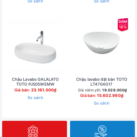
So sánh
So sánh
18%
Chậu Lavabo GALALATO
Chậu lavabo đặt bàn TOTO
TOTO PJS05WEMW
LT4704G17
Giá bán:
23.161.000₫
Giá niêm yết:
19.028.000₫
Giá bán:
15.602.960₫
So sánh
So sánh