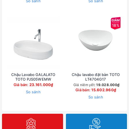
So sánh
So sánh
18%
Chậu Lavabo GALALATO
Chậu lavabo đặt bàn TOTO
TOTO PJS05WEMW
LT4704G17
Giá bán:
23.161.000₫
Giá niêm yết:
19.028.000₫
Giá bán:
15.602.960₫
So sánh
So sánh