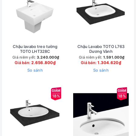
Chậu lavabo treo tường
Chậu Lavabo TOTO L763
TOTO LHT328C
Dương Vành
Giá niêm yết:
3.240.000₫
Giá niêm yết:
1.591.000₫
Giá bán:
2.656.800₫
Giá bán:
1.304.620₫
So sánh
So sánh
18%
18%