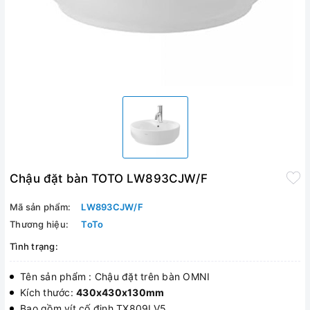
Chậu đặt bàn TOTO LW893CJW/F
Mã sản phẩm:
LW893CJW/F
Thương hiệu:
ToTo
Tình trạng:
Tên sản phẩm : Chậu đặt trên bàn OMNI
Kích thước:
430x430x130mm
Bao gồm vít cố định TX809LV5