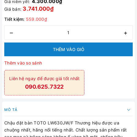
4.300.000₫
Giá niêm yết:
3.741.000₫
Giá bán:
Tiết kiệm:
559.000₫
–
+
THÊM VÀO GIỎ
Thêm vào so sánh
Liên hệ ngay để được giá tốt nhất
090.625.7322
MÔ TẢ
Chậu đặt bàn TOTO LW630JW/F Thương hiệu được ưa
chuộng nhất, hãng nổi tiếng nhất. Chất lượng sản phẩm rất
cao men sứ trắng sáng không ố vàng bề mặt, chống trầy