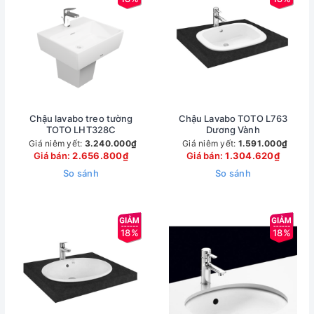
Chậu lavabo treo tường
Chậu Lavabo TOTO L763
TOTO LHT328C
Dương Vành
Giá niêm yết:
3.240.000₫
Giá niêm yết:
1.591.000₫
Giá bán:
2.656.800₫
Giá bán:
1.304.620₫
So sánh
So sánh
18%
18%