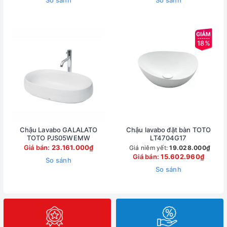
So sánh
So sánh
18%
Chậu Lavabo GALALATO
Chậu lavabo đặt bàn TOTO
TOTO PJS05WEMW
LT4704G17
Giá bán:
23.161.000₫
Giá niêm yết:
19.028.000₫
Giá bán:
15.602.960₫
So sánh
So sánh