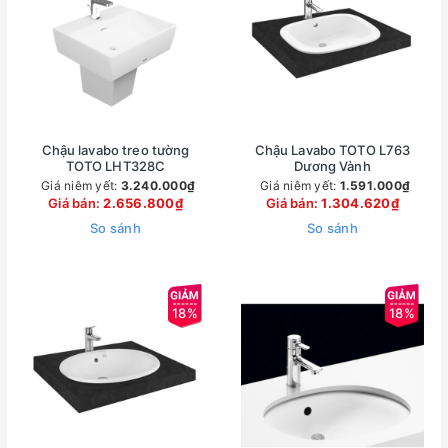
Chậu lavabo treo tường
Chậu Lavabo TOTO L763
TOTO LHT328C
Dương Vành
Giá niêm yết:
3.240.000₫
Giá niêm yết:
1.591.000₫
Giá bán:
2.656.800₫
Giá bán:
1.304.620₫
So sánh
So sánh
18%
18%