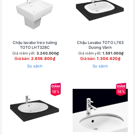
Chậu lavabo treo tường
Chậu Lavabo TOTO L763
TOTO LHT328C
Dương Vành
Giá niêm yết:
3.240.000₫
Giá niêm yết:
1.591.000₫
Giá bán:
2.656.800₫
Giá bán:
1.304.620₫
So sánh
So sánh
18%
18%