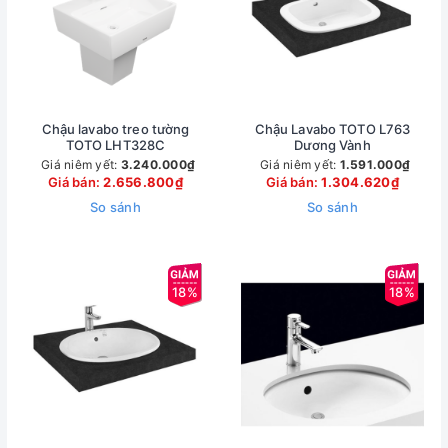
Chậu lavabo treo tường
Chậu Lavabo TOTO L763
TOTO LHT328C
Dương Vành
Giá niêm yết:
3.240.000₫
Giá niêm yết:
1.591.000₫
Giá bán:
2.656.800₫
Giá bán:
1.304.620₫
So sánh
So sánh
18%
18%