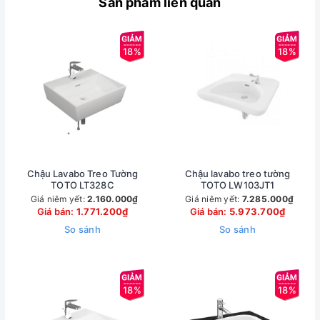
Sản phẩm liên quan
18%
18%
Chậu Lavabo Treo Tường
Chậu lavabo treo tường
TOTO LT328C
TOTO LW103JT1
Giá niêm yết:
2.160.000₫
Giá niêm yết:
7.285.000₫
Giá bán:
1.771.200₫
Giá bán:
5.973.700₫
So sánh
So sánh
18%
18%