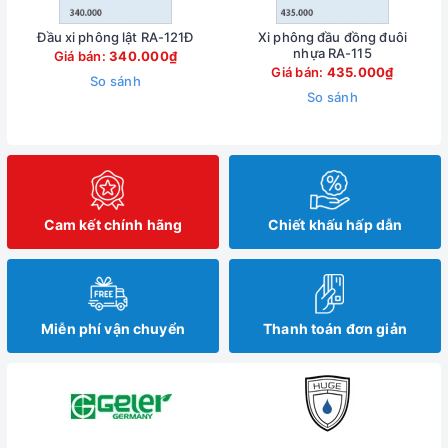
Đầu xi phông lật RA-121Đ
Xi phông đầu đồng đuôi
nhựa RA-115
Giá bán:
340.000₫
Giá bán:
435.000₫
So sánh
So sánh
Cam kết chính hãng
Chiết khấu hấp dẫn
Miễn phí vận chuyển
Thanh toán đơn giản