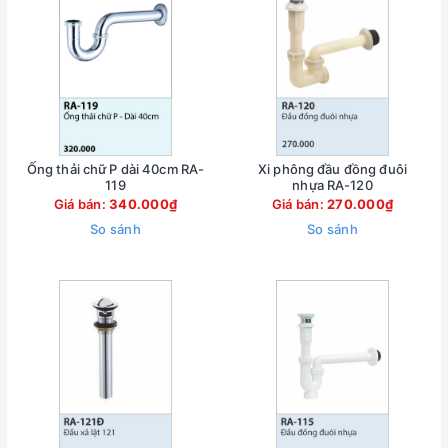
Ống thải chữ P dài 40cm RA-
Xi phông đầu đồng đuôi
119
nhựa RA-120
Giá bán:
340.000₫
Giá bán:
270.000₫
So sánh
So sánh