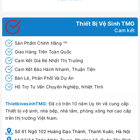
Thiết Bị Vệ Sinh TMG
Cam kết
Sản Phẩm Chính Hãng
TM
Giao Hàng Trên Toàn Quốc
Hình ảnh Vòi lavabo Pheonix Gold (H-SBT566G)
Cam Kết Giá Rẻ Nhất Thị Trường
Cam Kết Bảo Hành Nhanh, Thuận Tiện
Bán Lẻ, Phân Phối Và Dự Án
Hỗ Trợ Tư Vấn Chuyên Nghiệp, Nhiệt Tình
ThietbivesinhTMG:
Đã có trên 10 năm Uy tín về cung cấp
Thiết bị vệ sinh, nhà bếp, nhà tắm, phòng xông hơi cao cấp
trên thị trường Việt Nam.
Số 61 Ngõ 102 Hoàng Đạo Thành, Thanh Xuân, Hà Nội