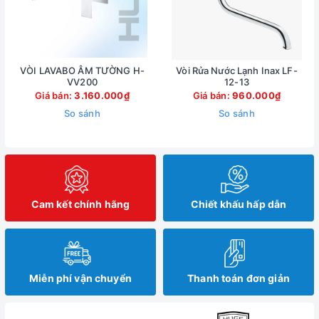
VÒI LAVABO ÂM TƯỜNG H-
Vòi Rửa Nước Lạnh Inax LF-
VV200
12-13
Giá bán:
3.160.000₫
Giá bán:
960.000₫
So sánh
So sánh
Cam kết chính hãng
Chiết khấu hấp dẫn
Miễn phí vận chuyển
Thanh toán đơn giản