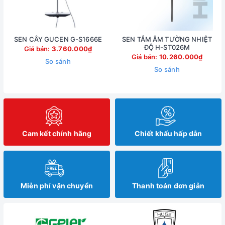
SEN CÂY GUCEN G-S1666E
SEN TẮM ÂM TƯỜNG NHIỆT
ĐỘ H-ST026M
Giá bán:
3.760.000₫
Giá bán:
10.260.000₫
So sánh
So sánh
Cam kết chính hãng
Chiết khấu hấp dẫn
Miễn phí vận chuyển
Thanh toán đơn giản