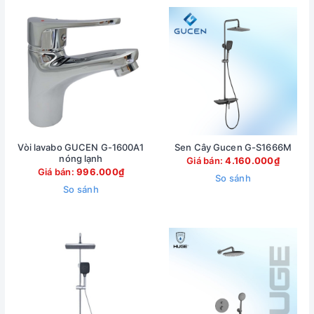
Vòi lavabo GUCEN G-1600A1
Sen Cây Gucen G-S1666M
nóng lạnh
Giá bán:
4.160.000₫
Giá bán:
996.000₫
So sánh
So sánh