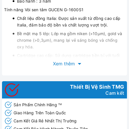
Bảo hành : 3 năm
Tính năng Vòi sen tắm GUCEN G-1600S1
Chất liệu đồng Italia: Được sản xuất từ đồng cao cấp
Italia, đảm bảo độ bền và chất lượng vượt trội.
Bề mặt mạ 5 lớp: Lớp mạ gồm niken (>10μm), gold và
chrome (>0,3μm), mang lại vẻ sáng bóng và chống
oxy hóa.
Cartridge cao cấp: Sử dụng cartridge bền bỉ với tuổi
thọ hơn 50.000 lần sử dụng.
Xem thêm
Hàm lượng chì an toàn: Hàm lượng chì (Pb) chỉ 0,013%,
thấp hơn mức an toàn tiêu chuẩn 0,025%.
Bộ phụ kiện đầy đủ: Bao gồm chân sen và bộ dây bát
Thiết Bị Vệ Sinh TMG
sen, tiện lợi cho việc lắp đặt.
Cam kết
Bảo hành kỹ thuật 3 năm: Đảm bảo chất lượng và hỗ
Sản Phẩm Chính Hãng
TM
trợ kỹ thuật lâu dài.
Giao Hàng Trên Toàn Quốc
Cam Kết Giá Rẻ Nhất Thị Trường
Cam Kết Bảo Hành Nhanh, Thuận Tiện