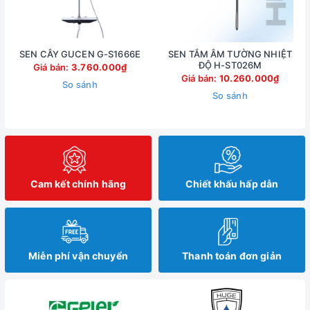
SEN CÂY GUCEN G-S1666E
SEN TẮM ÂM TƯỜNG NHIỆT
ĐỘ H-ST026M
Giá bán:
3.760.000₫
Giá bán:
10.260.000₫
So sánh
So sánh
Cam kết chính hãng
Chiết khấu hấp dẫn
Miễn phí vận chuyển
Thanh toán đơn giản