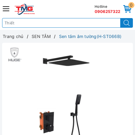
0
Hotline
0906257322
Trang chủ
SEN TẮM
Sen tắm âm tường(H-ST066B)