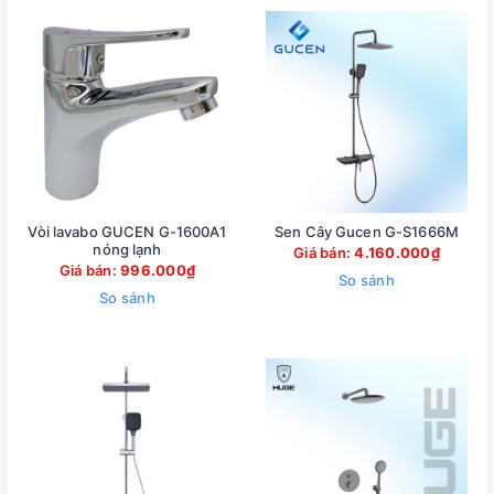
Vòi lavabo GUCEN G-1600A1
Sen Cây Gucen G-S1666M
nóng lạnh
Giá bán:
4.160.000₫
Giá bán:
996.000₫
So sánh
So sánh