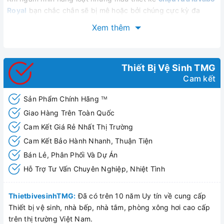
Royal
bạn chắc chắn sẽ bị mê hoặc bởi chúng cực kỳ đa
dạng về mẫu mã. Các mẫu chậu rửa Royal này được thiết kế
Xem thêm
thủ công độc đáo, toát lên sự tinh tế nên dễ dàng kết hợp với
bất kỳ không gian phòng tắm nào.
Chậu rửa đặt bàn Royal
Join RA-8103
còn thu hút người dùng bởi thiết kế hiện đại,
Thiết Bị Vệ Sinh TMG
sang trọng, độc đáo đem đến cho không gian phòng tắm sự
Cam kết
khác biệt.
Hình ảnh Chậu rửa đặt bàn Royal Join RA-8103
Sản Phẩm Chính Hãng
TM
Giao Hàng Trên Toàn Quốc
Cam Kết Giá Rẻ Nhất Thị Trường
Cam Kết Bảo Hành Nhanh, Thuận Tiện
Bán Lẻ, Phân Phối Và Dự Án
Hỗ Trợ Tư Vấn Chuyên Nghiệp, Nhiệt Tình
ThietbivesinhTMG:
Đã có trên 10 năm Uy tín về cung cấp
Thiết bị vệ sinh, nhà bếp, nhà tắm, phòng xông hơi cao cấp
trên thị trường Việt Nam.