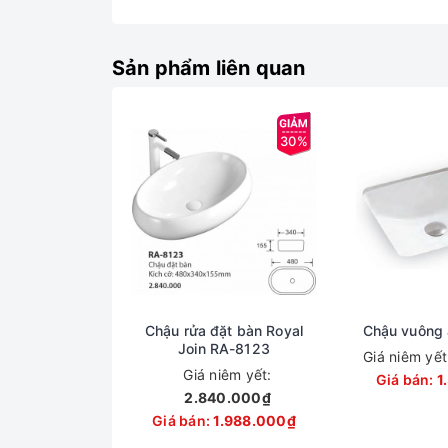
Sản phẩm liên quan
30%
Chậu rửa đặt bàn Royal
Chậu vuông
Join RA-8123
Giá niêm yế
Giá niêm yết:
Giá bán:
1
2.840.000₫
Giá bán:
1.988.000₫
Hình ảnh C