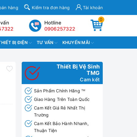
bán hàng
Kiểm tra đơn hàng
Tài khoản
0
 vấn
Hotline
57322
0906257322
THIẾT BỊ ĐIỆN
TƯ VẤN
KHUYẾN MÃI
Thiết Bị Vệ Sinh
TMG
Cam kết
Sản Phẩm Chính Hãng
TM
Giao Hàng Trên Toàn Quốc
Cam Kết Giá Rẻ Nhất Thị
Trường
Cam Kết Bảo Hành Nhanh,
Thuận Tiện