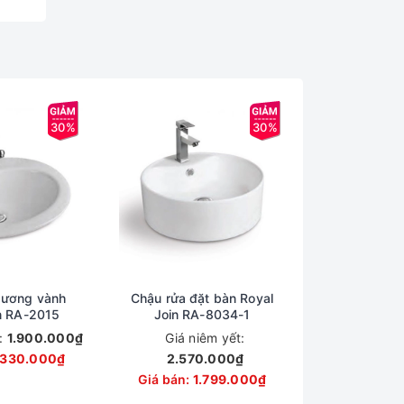
30%
30%
dương vành
Chậu rửa đặt bàn Royal
n RA-2015
Join RA-8034-1
t:
1.900.000₫
Giá niêm yết:
.330.000₫
2.570.000₫
Giá bán:
1.799.000₫