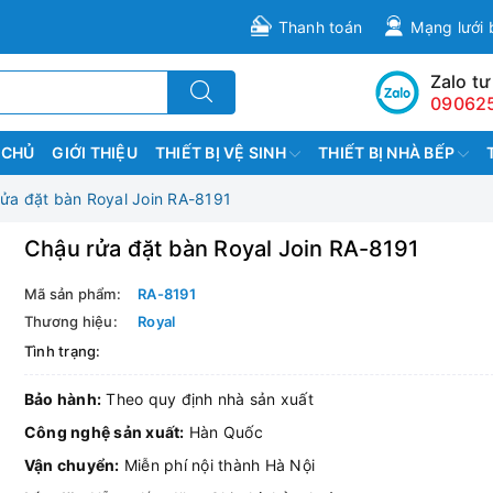
Thanh toán
Mạng lưới 
Zalo tư
09062
 CHỦ
GIỚI THIỆU
THIẾT BỊ VỆ SINH
THIẾT BỊ NHÀ BẾP
ửa đặt bàn Royal Join RA-8191
Chậu rửa đặt bàn Royal Join RA-8191
Mã sản phẩm:
RA-8191
Thương hiệu:
Royal
Tình trạng:
Bảo hành:
Theo quy định nhà sản xuất
Công nghệ sản xuất:
Hàn Quốc
Vận chuyển:
Miễn phí nội thành Hà Nội