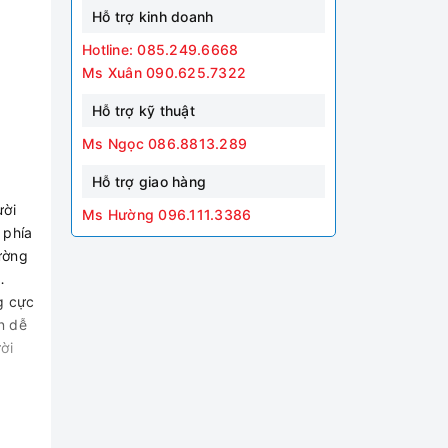
Hỗ trợ kinh doanh
Hotline: 085.249.6668
Ms Xuân 090.625.7322
Hỗ trợ kỹ thuật
Ms Ngọc 086.8813.289
Hỗ trợ giao hàng
ười
Ms Hường 096.111.3386
 phía
ường
…
g cực
n dễ
ời