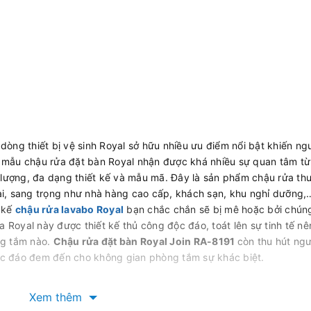
iêu bóng
 dòng thiết bị vệ sinh Royal sở hữu nhiều ưu điểm nổi bật khiến ng
 mẫu chậu rửa đặt bàn Royal nhận được khá nhiều sự quan tâm từ
t lượng, đa dạng thiết kế và mẫu mã. Đây là sản phẩm chậu rửa th
i, sang trọng như nhà hàng cao cấp, khách sạn, khu nghỉ dưỡng,
t kế
chậu rửa lavabo Royal
bạn chắc chắn sẽ bị mê hoặc bởi chún
Royal này được thiết kế thủ công độc đáo, toát lên sự tinh tế nê
ng tắm nào.
Chậu rửa đặt bàn Royal Join RA-8191
còn thu hút ngư
 độc đáo đem đến cho không gian phòng tắm sự khác biệt.
Xem thêm