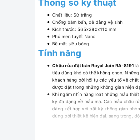
Thông số kỹ thuật
Chất liệu: Sứ trắng
Chống bám bẩn, dễ dàng vệ sinh
Kích thước: 565x380x110 mm
Phủ men tuyết Nano
Bề mặt s
Tính năng
Chậu rửa đặt bàn Royal Join RA-8191
là
tiêu dùng khó có thể không chọn. Những
khách hàng bởi hội tụ các yếu tố về chấ
được đặt trong những không gian hiện đạ
Khi ngắm nhìn hàng loạt những mẫu thiế
kỳ đa dạng về mẫu mã. Các mẫu chậu rửa 
dàng kết hợp với bất kỳ không gian phò
dùng bởi thiết kế hiện đại, sang trọng,