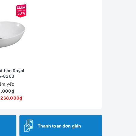
30%
t bàn Royal
A-8263
iêm yết:
0.000₫
.268.000₫
Thanh toán đơn giản