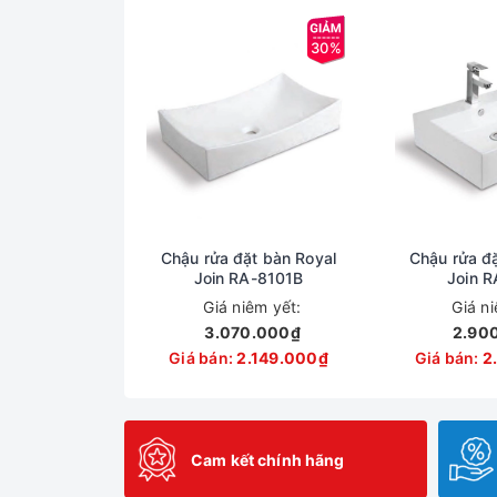
30%
Chậu rửa đặt bàn Royal
Chậu rửa đặ
Join RA-8101B
Join R
Giá niêm yết:
Giá n
3.070.000₫
2.90
Giá bán:
2.149.000₫
Giá bán:
2
Cam kết chính hãng