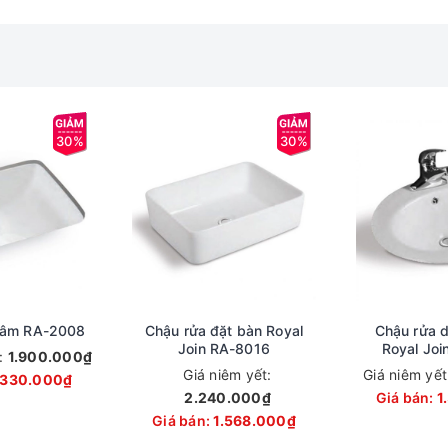
30%
30%
 âm RA-2008
Chậu rửa đặt bàn Royal
Chậu rửa 
Join RA-8016
Royal Joi
t:
1.900.000₫
Giá niêm yết:
Giá niêm yế
.330.000₫
2.240.000₫
Giá bán:
1
Giá bán:
1.568.000₫
hậu rửa đặt bàn Royal Join RA-8191