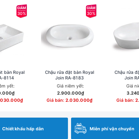
30%
30%
t bàn Royal
Chậu rửa đặt bàn Royal
Chậu rửa đặ
A-8114
Join RA-8183
Join R
iêm yết:
Giá niêm yết:
Giá n
0.000₫
2.900.000₫
3.24
.030.000₫
Giá bán:
2.030.000₫
Giá bán:
2
Chiết khấu hấp dẫn
Miễn phí vận chuyển