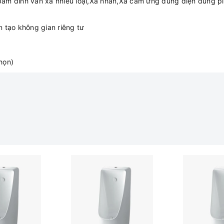
ám dính van xả nhiều loại,Xả nhấn,Xả cảm ứng dùng điện dùng p
n tạo không gian riêng tư
họn)