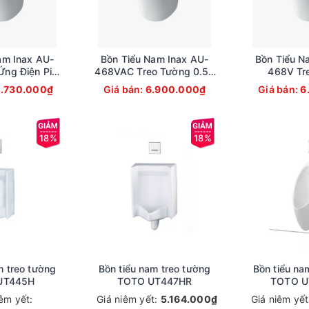
am Inax AU-
Bồn Tiểu Nam Inax AU-
Bồn Tiểu N
ng Điện Pin
468VAC Treo Tường 0.5L
468V Tr
t Kiệm Nước
Cấp Âm
AquaCera
2.730.000₫
Giá bán:
6.900.000₫
Giá bán:
6
18%
18%
m treo tường
Bồn tiểu nam treo tường
Bồn tiểu na
UT445H
TOTO UT447HR
TOTO U
iêm yết:
Giá niêm yết:
5.164.000₫
Giá niêm yế