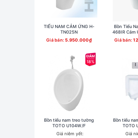
TIỂU NAM CẢM ỨNG H-
Bồn Tiểu N
TN025N
468IR Cảm Ứ
0.5 Lít Tiế
Giá bán:
5.950.000₫
Giá bán:
1
18%
Bồn tiểu nam treo tường
Bồn tiểu na
TOTO U104W/F
TOTO 
Giá niêm yết:
Giá n