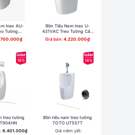
am Inax AU-
Bồn Tiểu Nam Inax U-
eo Tường
431VAC Treo Tường Cấp
mic 0.5L
Âm
.700.000₫
Giá bán:
4.220.000₫
18%
18%
m treo tường
Bồn tiểu nam treo tường
T904HN
TOTO UT557T
t:
6.401.000₫
Giá niêm yết: