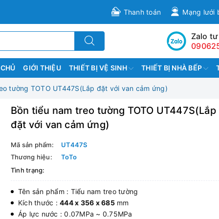
Thanh toán
Mạng lưới 
Zalo tư
09062
 CHỦ
GIỚI THIỆU
THIẾT BỊ VỆ SINH
THIẾT BỊ NHÀ BẾP
reo tường TOTO UT447S(Lắp đặt với van cảm ứng)
Bồn tiểu nam treo tường TOTO UT447S(Lắp
đặt với van cảm ứng)
Mã sản phẩm:
UT447S
Thương hiệu:
ToTo
Tình trạng:
Tên sản phẩm : Tiểu nam treo tường
Kích thước :
444 x 356 x 685
mm
Áp lực nước : 0.07MPa ~ 0.75MPa