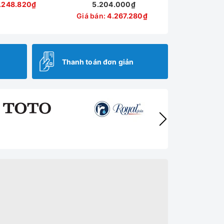
.248.820₫
5.204.000₫
Giá bán:
4.267.280₫
Thanh toán đơn giản