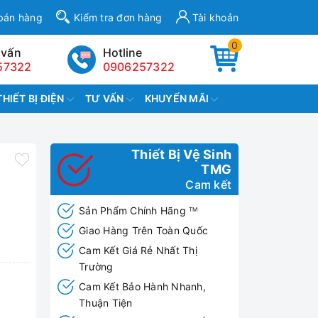
bán hàng
Kiểm tra đơn hàng
Tài khoản
0
 vấn
Hotline
57322
0906257322
THIẾT BỊ ĐIỆN
TƯ VẤN
KHUYẾN MÃI
Thiết Bị Vệ Sinh
TMG
Cam kết
Sản Phẩm Chính Hãng
TM
Giao Hàng Trên Toàn Quốc
Cam Kết Giá Rẻ Nhất Thị
Trường
Cam Kết Bảo Hành Nhanh,
Thuận Tiện