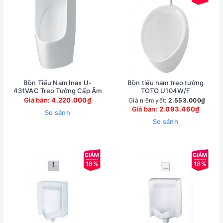
Bồn Tiểu Nam Inax U-
Bồn tiểu nam treo tường
431VAC Treo Tường Cấp Âm
TOTO U104W/F
Giá bán:
4.220.000₫
Giá niêm yết:
2.553.000₫
Giá bán:
2.093.460₫
So sánh
So sánh
18%
18%