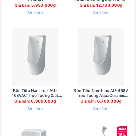
Lít Tiết Kiệm Nước
Giá bán:
5.950.000₫
Giá bán:
12.730.000₫
So sánh
So sánh
Bồn Tiểu Nam Inax AU-
Bồn Tiểu Nam Inax AU-468V
468VAC Treo Tường 0.5L
Treo Tường AquaCeramic
Cấp Âm
0.5L
Giá bán:
6.900.000₫
Giá bán:
6.700.000₫
So sánh
So sánh
18%