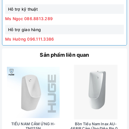
Hỗ trợ kỹ thuật
Ms Ngọc 086.8813.289
Hỗ trợ giao hàng
Ms Hường 096.111.3386
Sản phẩm liên quan
TIỂU NAM CẢM ỨNG H-
Bồn Tiểu Nam Inax AU-
TN025N
468IR Cảm Ứng Điện Pin 0.5