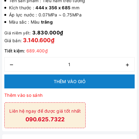
Tên sản phẩm : Tiểu nam treo tường
Kích thước :
444 x 356 x 685
mm
Áp lực nước : 0.07MPa ~ 0.75MPa
Màu sắc : Màu
trắng
3.830.000₫
Giá niêm yết:
3.140.600₫
Giá bán:
Tiết kiệm:
689.400₫
–
+
THÊM VÀO GIỎ
Thêm vào so sánh
Liên hệ ngay để được giá tốt nhất
090.625.7322