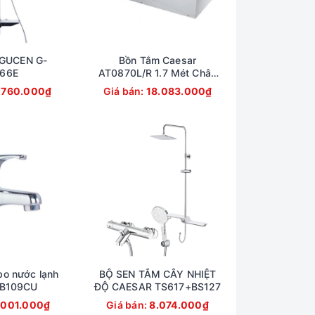
GUCEN G-
Bồn Tắm Caesar
66E
AT0870L/R 1.7 Mét Chân
Yếm
.760.000₫
Giá bán:
18.083.000₫
bo nước lạnh
BỘ SEN TẮM CÂY NHIỆT
 B109CU
ĐỘ CAESAR TS617+BS127
.001.000₫
Giá bán:
8.074.000₫