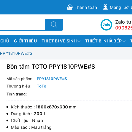
Thanh toán
Mạng lưới 
Zalo tư
09062
 CHỦ
GIỚI THIỆU
THIẾT BỊ VỆ SINH
THIẾT BỊ NHÀ BẾP
 PPY1810PWE#S
Bồn tắm TOTO PPY1810PWE#S
Mã sản phẩm:
PPY1810PWE#S
Thương hiệu:
ToTo
Tình trạng:
Kích thước :
1800x870x630
mm
Dung tích :
200
L
Chất liệu : Nhựa
Màu sắc : Màu trắng