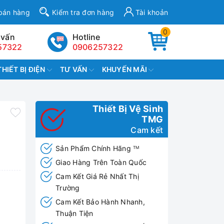
bán hàng
Kiểm tra đơn hàng
Tài khoản
0
 vấn
Hotline
57322
0906257322
THIẾT BỊ ĐIỆN
TƯ VẤN
KHUYẾN MÃI
Thiết Bị Vệ Sinh
TMG
Cam kết
Sản Phẩm Chính Hãng
TM
Giao Hàng Trên Toàn Quốc
Cam Kết Giá Rẻ Nhất Thị
Trường
Cam Kết Bảo Hành Nhanh,
Thuận Tiện