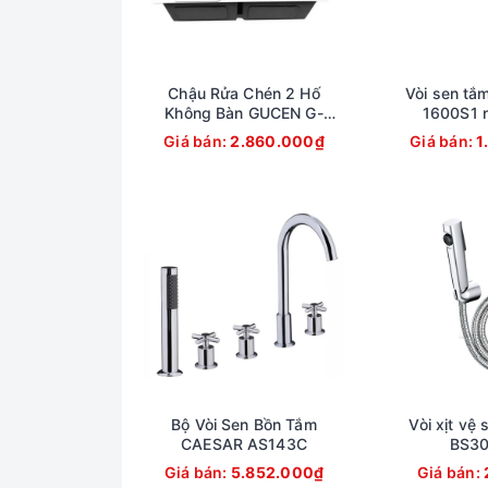
Chậu Rửa Chén 2 Hố
Vòi sen tắ
Không Bàn GUCEN G-
1600S1 n
1200GB3
Giá bán:
2.860.000₫
Giá bán:
1
Bộ Vòi Sen Bồn Tắm
Vòi xịt vệ 
CAESAR AS143C
BS3
Giá bán:
5.852.000₫
Giá bán: