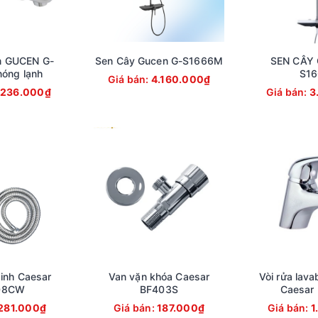
m GUCEN G-
Sen Cây Gucen G-S1666M
SEN CÂY 
óng lạnh
S16
Giá bán:
4.160.000₫
.236.000₫
Giá bán:
3
sinh Caesar
Van vặn khóa Caesar
Vòi rửa lava
08CW
BF403S
Caesar
281.000₫
Giá bán:
187.000₫
Giá bán:
1