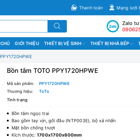
Thanh toán
Mạng lưới 
Zalo tư
09062
 CHỦ
GIỚI THIỆU
THIẾT BỊ VỆ SINH
THIẾT BỊ NHÀ BẾP
 PPY1720HPWE
Bồn tắm TOTO PPY1720HPWE
Mã sản phẩm:
PPY1720HPWE
Thương hiệu:
ToTo
Tình trạng:
Bồn tắm ngọc trai
Bao gồm tay vịn, gối đầu (NTP003E), bộ xả nhấn
Mặt bồn chống trượt
Kích thước:
1700x1700x600mm