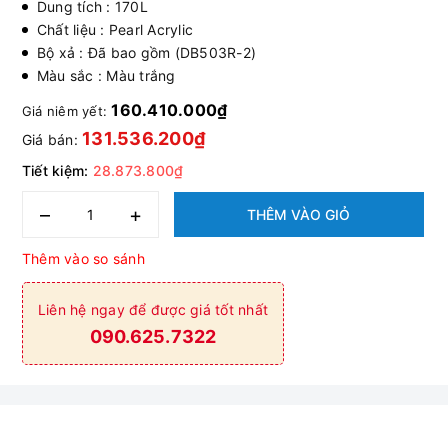
Dung tích : 170L
Chất liệu : Pearl Acrylic
Bộ xả : Đã bao gồm (DB503R-2)
Màu sắc : Màu trắng
160.410.000₫
Giá niêm yết:
131.536.200₫
Giá bán:
Tiết kiệm:
28.873.800₫
–
+
THÊM VÀO GIỎ
Thêm vào so sánh
Liên hệ ngay để được giá tốt nhất
090.625.7322