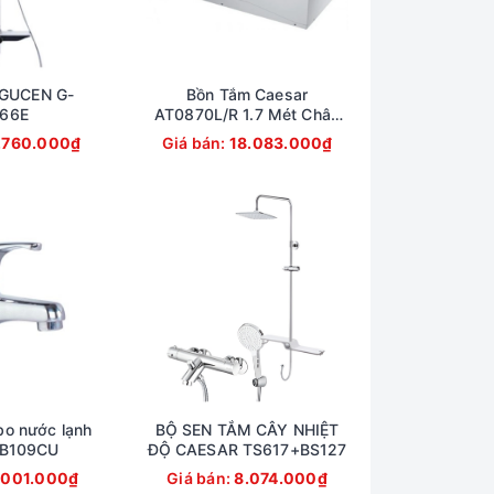
GUCEN G-
Bồn Tắm Caesar
66E
AT0870L/R 1.7 Mét Chân
Yếm
.760.000₫
Giá bán:
18.083.000₫
bo nước lạnh
BỘ SEN TẮM CÂY NHIỆT
 B109CU
ĐỘ CAESAR TS617+BS127
.001.000₫
Giá bán:
8.074.000₫