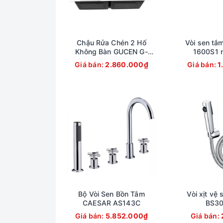
Chậu Rửa Chén 2 Hố
Vòi sen tắ
Không Bàn GUCEN G-
1600S1 n
1200GB3
Giá bán:
2.860.000₫
Giá bán:
1
Bộ Vòi Sen Bồn Tắm
Vòi xịt vệ 
CAESAR AS143C
BS3
Giá bán:
5.852.000₫
Giá bán: