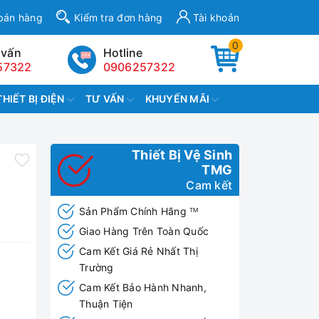
bán hàng
Kiểm tra đơn hàng
Tài khoản
0
 vấn
Hotline
57322
0906257322
THIẾT BỊ ĐIỆN
TƯ VẤN
KHUYẾN MÃI
Thiết Bị Vệ Sinh
TMG
Cam kết
Sản Phẩm Chính Hãng
TM
Giao Hàng Trên Toàn Quốc
Cam Kết Giá Rẻ Nhất Thị
Trường
Cam Kết Bảo Hành Nhanh,
Thuận Tiện