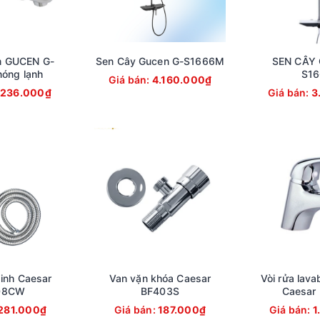
m GUCEN G-
Sen Cây Gucen G-S1666M
SEN CÂY 
óng lạnh
S16
Giá bán:
4.160.000₫
.236.000₫
Giá bán:
3
sinh Caesar
Van vặn khóa Caesar
Vòi rửa lava
08CW
BF403S
Caesar
281.000₫
Giá bán:
187.000₫
Giá bán:
1