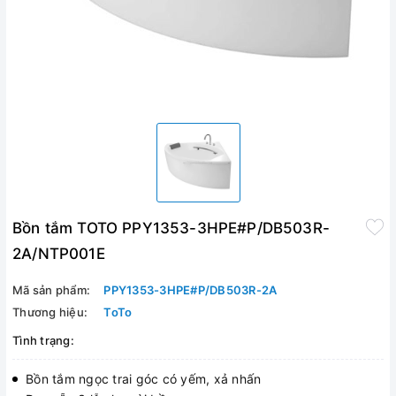
Bồn tắm TOTO PPY1353-3HPE#P/DB503R-
2A/NTP001E
Mã sản phẩm:
PPY1353-3HPE#P/DB503R-2A
Thương hiệu:
ToTo
Tình trạng:
Bồn tắm ngọc trai góc có yếm, xả nhấn