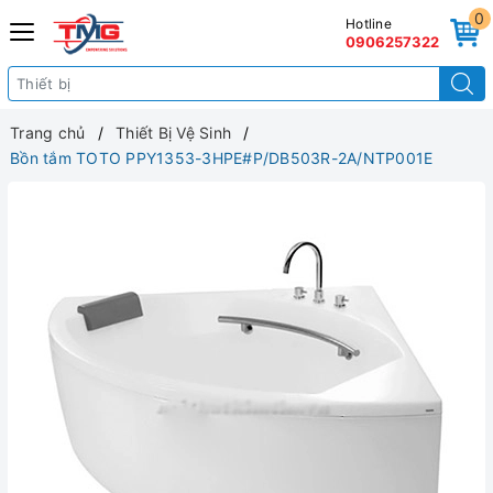
0
Hotline
0906257322
Trang chủ
Thiết Bị Vệ Sinh
Bồn tắm TOTO PPY1353-3HPE#P/DB503R-2A/NTP001E