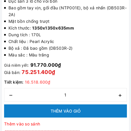
Đục sẵn 3 lỗ cho vòi bồn
Bao gồm tay vịn, gối đầu (NTP001E), bộ xả nhấn (DB503R-
2A)
Mặt bồn chống trượt
Kích thước:
1350x1350x635mm
Dung tích : 170L
Chất liệu : Pearl Acrylic
Bộ xả : Đã bao gồm (DB503R-2)
Màu sắc : Màu trắng
91.770.000₫
Giá niêm yết:
75.251.400₫
Giá bán:
Tiết kiệm:
16.518.600₫
–
+
THÊM VÀO GIỎ
Thêm vào so sánh