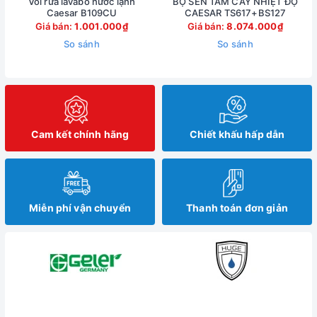
Vòi rửa lavabo nước lạnh
BỘ SEN TẮM CÂY NHIỆT ĐỘ
Caesar B109CU
CAESAR TS617+BS127
Giá bán:
1.001.000₫
Giá bán:
8.074.000₫
So sánh
So sánh
Cam kết chính hãng
Chiết khấu hấp dẫn
Miễn phí vận chuyển
Thanh toán đơn giản