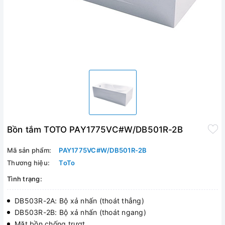
Bồn tắm TOTO PAY1775VC#W/DB501R-2B
Mã sản phẩm:
PAY1775VC#W/DB501R-2B
Thương hiệu:
ToTo
Tình trạng:
DB503R-2A: Bộ xả nhấn (thoát thẳng)
DB503R-2B: Bộ xả nhấn (thoát ngang)
Mặt bồn chống trượt