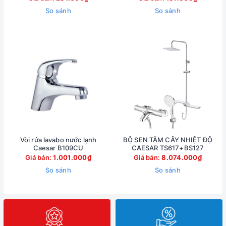
So sánh
So sánh
Vòi rửa lavabo nước lạnh
BỘ SEN TẮM CÂY NHIỆT ĐỘ
Caesar B109CU
CAESAR TS617+BS127
Giá bán:
1.001.000₫
Giá bán:
8.074.000₫
So sánh
So sánh