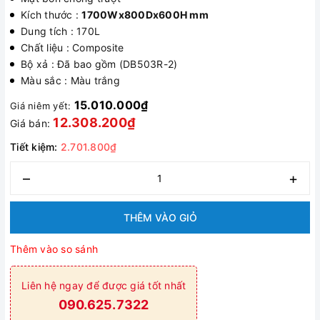
Kích thước :
1700Wx800Dx600H mm
Dung tích : 170L
Chất liệu : Composite
Bộ xả : Đã bao gồm (DB503R-2)
Màu sắc : Màu trắng
15.010.000₫
Giá niêm yết:
12.308.200₫
Giá bán:
Tiết kiệm:
2.701.800₫
–
+
THÊM VÀO GIỎ
Thêm vào so sánh
Liên hệ ngay để được giá tốt nhất
090.625.7322