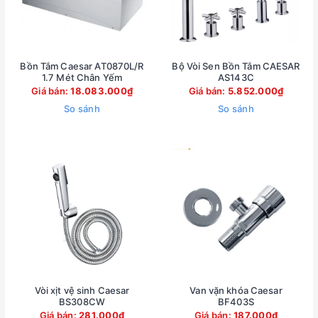
Bồn Tắm Caesar AT0870L/R
Bộ Vòi Sen Bồn Tắm CAESAR
1.7 Mét Chân Yếm
AS143C
Giá bán:
18.083.000₫
Giá bán:
5.852.000₫
So sánh
So sánh
Vòi xịt vệ sinh Caesar
Van vặn khóa Caesar
BS308CW
BF403S
Giá bán:
281.000₫
Giá bán:
187.000₫