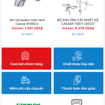
Vòi rửa lavabo nước lạnh
BỘ SEN TẮM CÂY NHIỆT ĐỘ
Caesar B109CU
CAESAR TS617+BS127
Giá bán:
1.001.000₫
Giá bán:
8.074.000₫
So sánh
So sánh
Cam kết chính hãng
Chiết khấu hấp dẫn
Miễn phí vận chuyển
Thanh toán đơn giản