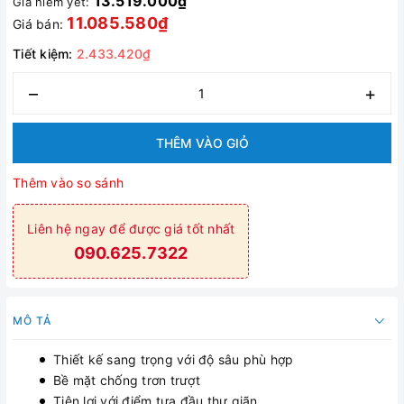
13.519.000₫
Giá niêm yết:
11.085.580₫
Giá bán:
Tiết kiệm:
2.433.420₫
–
+
THÊM VÀO GIỎ
Thêm vào so sánh
Liên hệ ngay để được giá tốt nhất
090.625.7322
MÔ TẢ
Thiết kế sang trọng với độ sâu phù hợp
Bề mặt chống trơn trượt
Tiện lợi với điểm tựa đầu thư giãn