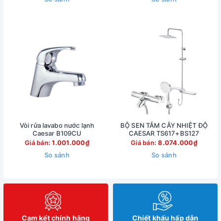
Vòi rửa lavabo nước lạnh
BỘ SEN TẮM CÂY NHIỆT ĐỘ
Caesar B109CU
CAESAR TS617+BS127
Giá bán:
1.001.000₫
Giá bán:
8.074.000₫
So sánh
So sánh
Cam kết chính hãng
Chiết khấu hấp dẫn