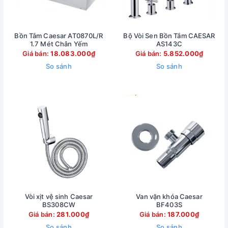
Bồn Tắm Caesar AT0870L/R
Bộ Vòi Sen Bồn Tắm CAESAR
1.7 Mét Chân Yếm
AS143C
Giá bán:
18.083.000₫
Giá bán:
5.852.000₫
So sánh
So sánh
Vòi xịt vệ sinh Caesar
Van vặn khóa Caesar
BS308CW
BF403S
Giá bán:
281.000₫
Giá bán:
187.000₫
So sánh
So sánh